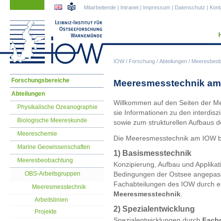
Navigation
Navigation
Mitarbeitende
|
Intranet
|
Impressum
|
Datenschutz
|
Kont
überspringen
überspringen
IOW
/
Forschung
/
Abteilungen
/
Meeresbeob
Navigation
Forschungsbereiche
Meeresmesstechnik am
überspringen
Abteilungen
Willkommen auf den Seiten der M
Physikalische Ozeanographie
sie Informationen zu den interdi
Biologische Meereskunde
sowie zum strukturellen Aufbaus d
Meereschemie
Die Meeresmesstechnik am IOW ba
Marine Geowissenschaften
1) Basismesstechnik
Meeresbeobachtung
Konzipierung, Aufbau und Applikati
OBS-Arbeitsgruppen
Bedingungen der Ostsee angepasst
Fachabteilungen des IOW durch e
Meeresmesstechnik
Meeresmesstechnik
.
Arbeitslinien
2) Spezialentwicklung
Projekte
Spezialentwicklungen durch
Fach