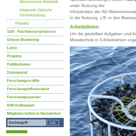
Mechanische Werkstatt
unter Nutzung der
Integrierte Optische
Infrastruktur der AG Meeresmess
Fernerkundung
in die Nutzung, z.B. in den Basis
Projekte
Arbeitslinien
S2B - Flachwasserprozesse
Um die gestellten Aufgaben und An
Messtechnik in 5 Arbeitslinien orga
Ostsee-Monitoring
Lehre
Projekte
Publikationen
Datenportal
Forschungsschiffe
Forschungsinfrastruktur
Forschungstaucher
IOW-Kolloquium
Mitgliedschaften in Netzwerken