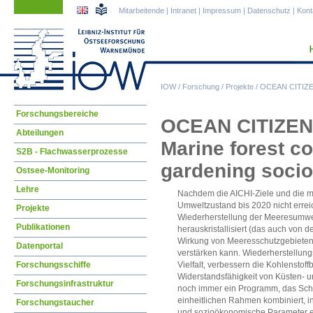
Navigation
Navigation
Mitarbeitende
|
Intranet
|
Impressum
|
Datenschutz
|
Kont
überspringen
überspringen
IOW
/
Forschung
/
Projekte
/
OCEAN CITIZ
Navigation
Forschungsbereiche
OCEAN CITIZEN
überspringen
Abteilungen
Marine forest co
S2B - Flachwasserprozesse
gardening socio
Ostsee-Monitoring
Lehre
Nachdem die AICHI-Ziele und die me
Umweltzustand bis 2020 nicht erreic
Projekte
Wiederherstellung der Meeresumwel
Publikationen
herauskristallisiert (das auch von d
Wirkung von Meeresschutzgebiete
Datenportal
verstärken kann. Wiederherstellun
Forschungsschiffe
Vielfalt, verbessern die Kohlensto
Widerstandsfähigkeit von Küsten- u
Forschungsinfrastruktur
noch immer ein Programm, das Schu
einheitlichen Rahmen kombiniert, i
Forschungstaucher
und sozioökonomische Parameter einb