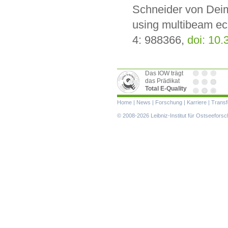
Schneider von Deiml
using multibeam ec
4: 988366,
doi: 10
Das IOW trägt
das Prädikat
Total E-Quality
Navigation
Home
|
News
|
Forschung
|
Karriere
|
Transf
überspringen
© 2008-2026 Leibniz-Institut für Ostseefor