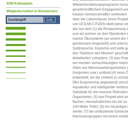
IOW-Kolloquium
Wiederherstellungsprogramm muss 
gesellschaftlichem Engagement und k
Mitgliedschaften in Netzwerken
lokalen Gemeinschaften verbinden. 
über die Lebensdauer eines Projekt
von OCEAN CITIZEN stellt daher ei
dar, bei dem (1) die Restaurierung 
und als solcher an drei Standorten e
marine Ökosysteme (an einem der 
gemeinsam eingesetzt) und unters
Subtropische, tropische und kalte g
des "Gärtners des Meeres" geschaffe
detaillierten Lehrplans; (3) das Proj
am meisten vernachlässigten marin
Arten von Meereswaldorganismen (
Gorgonien usw.) umfasst;(4) neue
entwickelt, um die Umwelt zu schüt
Öko-Engineering angewandt, einschli
Aquakultur und intelligenter verbes
Substrate für die massive Rekrutie
Organismen; (5) das Projekt wird an
flachen, mesophotischen bis hin zu 
100 Meter Tiefe); (6) ein neuartiger
senke; (7) die umfassende Einbezi
Interessengruppen mit einem vollst