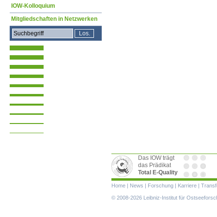
IOW-Kolloquium
Mitgliedschaften in Netzwerken
Das IOW trägt
das Prädikat
Total E-Quality
Navigation
Home
|
News
|
Forschung
|
Karriere
|
Transf
überspringen
© 2008-2026 Leibniz-Institut für Ostseefor