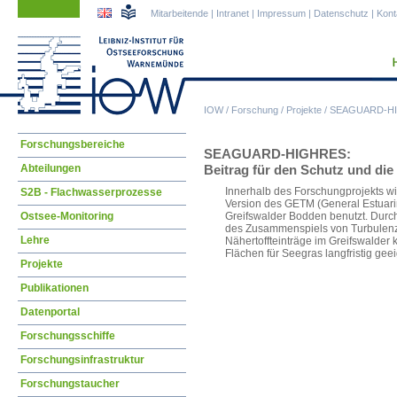
Navigation
Navigation
Mitarbeitende
|
Intranet
|
Impressum
|
Datenschutz
|
Kont
überspringen
überspringen
IOW
/
Forschung
/
Projekte
/
SEAGUARD-H
Navigation
Forschungsbereiche
SEAGUARD-HIGHRES:
überspringen
Abteilungen
Beitrag für den Schutz und di
Innerhalb des Forschungprojekts wi
S2B - Flachwasserprozesse
Version des GETM (General Estuari
Ostsee-Monitoring
Greifswalder Bodden benutzt. Durch
des Zusammenspiels von Turbulenze
Lehre
Nähertoffteinträge im Greifswalder
Flächen für Seegras langfristig geei
Projekte
Publikationen
Datenportal
Forschungsschiffe
Forschungsinfrastruktur
Forschungstaucher