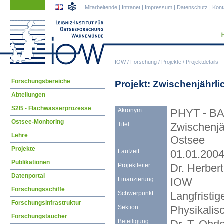
Navigation
Navigation
Mitarbeitende
|
Intranet
|
Impressum
|
Datenschutz
|
Kont
überspringen
überspringen
IOW
/
Forschung
/
Projekte
/
Projektdetails
Navigation
Forschungsbereiche
Projekt: Zwischenjährl
überspringen
Abteilungen
S2B - Flachwasserprozesse
Akronym:
PHYT - B
Ostsee-Monitoring
Titel:
Zwischenjä
Lehre
Ostsee
Projekte
Laufzeit:
01.01.2004
Publikationen
Projektleiter:
Dr. Herbert
Datenportal
Finanzierung:
IOW
Forschungsschiffe
Schwerpunkt:
Langfristi
Forschungsinfrastruktur
Sektion:
Physikalis
Forschungstaucher
Beteiligung: