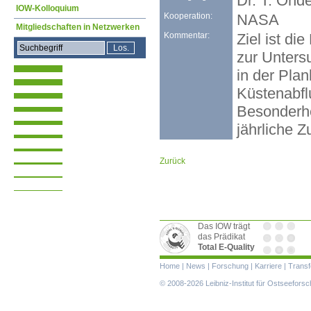
Dr. T. Ohd
IOW-Kolloquium
Kooperation:
NASA
Mitgliedschaften in Netzwerken
Kommentar:
Ziel ist d
zur Unters
in der Pla
Küstenabfl
Besonderhe
jährliche 
Zurück
Das IOW trägt
das Prädikat
Total E-Quality
Navigation
Home
|
News
|
Forschung
|
Karriere
|
Transf
überspringen
© 2008-2026 Leibniz-Institut für Ostseefor