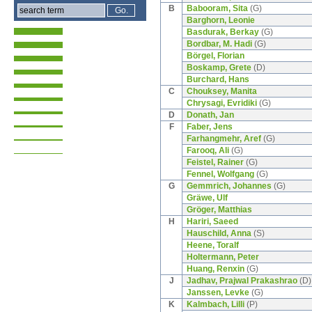
B
Babooram, Sita
(G)
Barghorn, Leonie
Basdurak, Berkay
(G)
Bordbar, M. Hadi
(G)
Börgel, Florian
Boskamp, Grete
(D)
Burchard, Hans
C
Chouksey, Manita
Chrysagi, Evridiki
(G)
D
Donath, Jan
F
Faber, Jens
Farhangmehr, Aref
(G)
Farooq, Ali
(G)
Feistel, Rainer
(G)
Fennel, Wolfgang
(G)
G
Gemmrich, Johannes
(G)
Gräwe, Ulf
Gröger, Matthias
H
Hariri, Saeed
Hauschild, Anna
(S)
Heene, Toralf
Holtermann, Peter
Huang, Renxin
(G)
J
Jadhav, Prajwal Prakashrao
(D)
Janssen, Levke
(G)
K
Kalmbach, Lilli
(P)