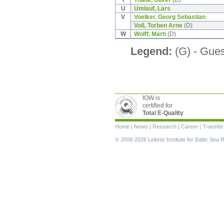
U
Umlauf, Lars
V
Voelker, Georg Sebastian
Voß, Torben Arne
(D)
W
Wolff, Marti
(D)
Legend:
(G) - Guest
IOW is
certified for
Total E-Quality
Skip
Home
|
News
|
Research
|
Career
|
Transfer
navigation
© 2008-2026 Leibniz Institute for Baltic Se