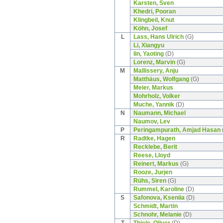
Karsten, Sven
Khedri, Pooran
Klingbeil, Knut
Köhn, Josef
L
Lass, Hans Ulrich
(G)
Li, Xiangyu
lin, Yaoting
(D)
Lorenz, Marvin
(G)
M
Mallissery, Anju
Matthäus, Wolfgang
(G)
Meier, Markus
Mohrholz, Volker
Muche, Yannik
(D)
N
Naumann, Michael
Naumov, Lev
P
Peringampurath, Amjad Hasan
R
Radtke, Hagen
Recklebe, Berit
Reese, Lloyd
Reinert, Markus
(G)
Rooze, Jurjen
Rühs, Siren
(G)
Rummel, Karoline
(D)
S
Safonova, Kseniia
(D)
Schmidt, Martin
Schnohr, Melanie
(D)
T
Thiele, Oliver
(D)