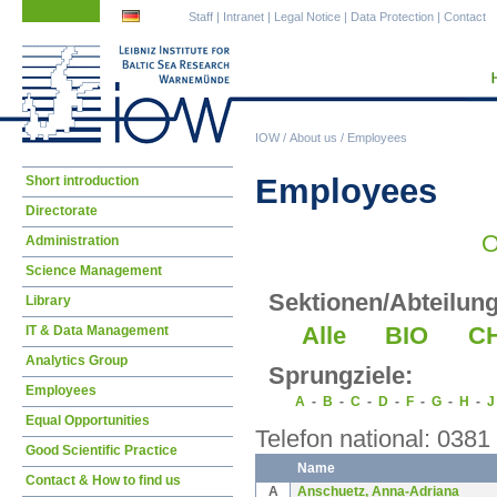
Skip
Skip
Staff
|
Intranet
|
Legal Notice
|
Data Protection
|
Contact
navigation
navigation
IOW
/
About us
/
Employees
Skip
Employees
Short introduction
navigation
Directorate
O
Administration
Science Management
Sektionen/Abteilun
Library
Alle
BIO
C
IT & Data Management
Analytics Group
Sprungziele:
Employees
A
-
B
-
C
-
D
-
F
-
G
-
H
-
Equal Opportunities
Telefon national: 0381
Good Scientific Practice
Name
Contact & How to find us
A
Anschuetz, Anna-Adriana