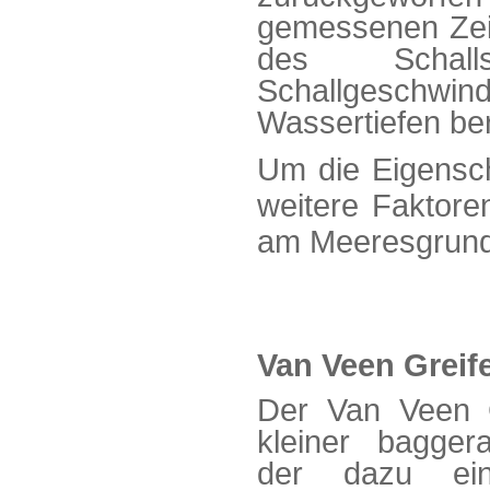
gemessenen Zei
des Schall
Schallgeschw
Wassertiefen be
Um die Eigensc
weitere Faktore
am Meeresgrund,
Van Veen Greif
Der Van Veen G
kleiner baggera
der dazu ein