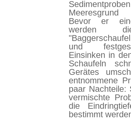
Sedimentp
Meeresgrund
Bevor er eing
werden di
"Baggerschauf
und festges
Einsinken in den
Schaufeln sc
Gerätes umsch
entnommene Prob
paar Nachteile:
vermischte Pro
die Eindringt
bestimmt werde