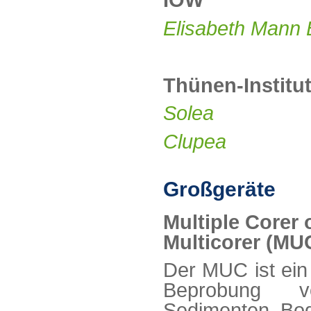
IOW
Elisabeth Mann
Thünen-Institu
Solea
Clupea
Großgeräte
Multiple Corer 
Multicorer (MU
Der MUC ist ein
Beprobung v
Sedimenten, Bo