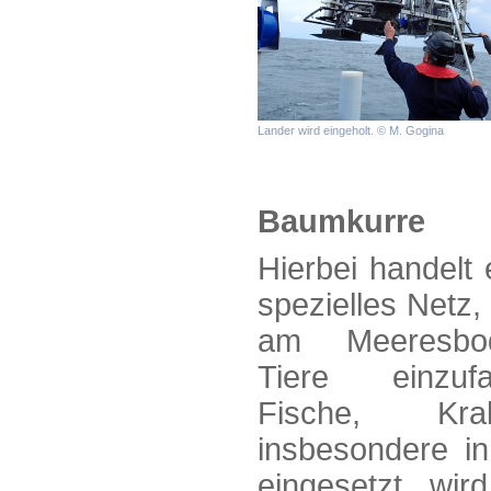
Lander wird eingeholt. © M. Gogina
Baumkurre
Hierbei handelt
spezielles Netz,
am Meeresbo
Tiere einzuf
Fische, Kr
insbesondere in
eingesetzt wir