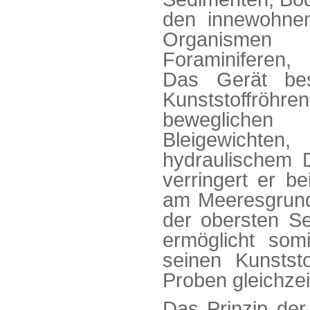
den innewohnen
Organismen 
Foraminiferen
Das Gerät be
Kunststoffrö
beweglichen 
Bleigewichte
hydraulischem D
verringert er b
am Meeresgrund
der obersten S
ermöglicht som
seinen Kunstst
Proben gleichze
Das Prinzip d