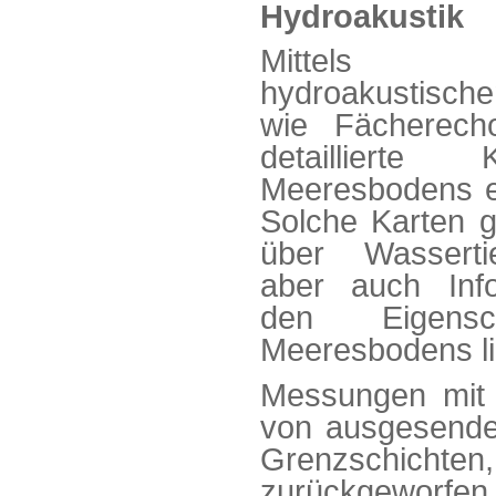
Hydroakustik
Mittels so
hydroakustisc
wie Fächerech
detaillierte
Meeresbodens er
Solche Karten 
über Wasserti
aber auch Inf
den Eigensc
Meeresbodens li
Messungen mit 
von ausgesendet
Grenzschicht
zurückgeworf