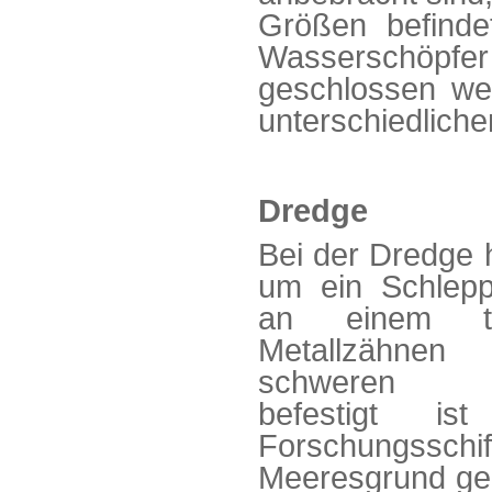
Größen befinde
Wasserschöpfe
geschlossen w
unterschiedlich
Dredge
Bei der Dredge 
um ein Schlepp
an einem te
Metallzähnen
schweren Me
befestigt i
Forschungssch
Meeresgrund ge