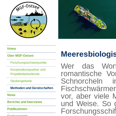
Navigation
Home
überspringen
Meeresbiolog
Über MGF-Ostsee
Forschungsschwerpunkte
Wer das Wort 
Kooperationspartner und
romantische Vo
Projektmitarbeitende
Schnorcheln i
Studiengebiete
Fischschwärmen
Methoden und Gerätschaften
vor, aber viele
News
und Weise. So g
Berichte und Interviews
Forschungssc
Publikationen