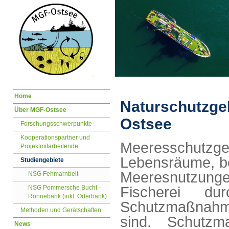
Navigation
Home
überspringen
Naturschutzgeb
Über MGF-Ostsee
Ostsee
Forschungsschwerpunkte
Kooperationspartner und
Meeresschutzgeb
Projektmitarbeitende
Lebensräume, be
Studiengebiete
Meeresnutzunge
NSG Fehmarnbelt
NSG Pommersche Bucht -
Fischerei d
Rönnebank (inkl. Oderbank)
Schutzmaßnahm
Methoden und Gerätschaften
sind. Schutzm
News