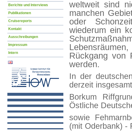
weltweit sind n
Berichte und Interviews
manchen Gebiet
Publikationen
oder Schonzei
Cruisereports
wiederum ein k
Kontakt
Schutzmaßna
Ausschreibungen
Lebensräumen, d
Impressum
Intern
Rückgang von F
werden.
In der deutsche
derzeit insgesam
Borkum Riffgrun
Östliche Deutsch
sowie Fehmarnb
(mit Oderbank) -