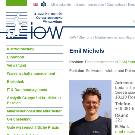
Navigation
Navigation
Mitarbeitende
|
Intranet
|
Impressum
|
Datenschutz
|
Kont
überspringen
überspringen
IOW
/
Über uns
/
Mitarbeiterinnen und Mitarbe
Navigation
Kurzvorstellung
Emil Michels
überspringen
Direktorat
Position
: Projektmitarbeiter in
DAM Synt
Verwaltung
Funktion
: Softwareentwickler und Dat
Wissenschaftsmanagement
Bibliothek
Adresse:
Leibniz-I
IT & Datenmanagement
Seestrass
18119 Ros
Analytik-Gruppe / akkreditierter
Bereich
Telefon:
+49 381 5
Mitarbeiterinnen und Mitarbeiter
Raum:
Gleichstellung
221
E-Mail:
Gute wissenschaftliche Praxis
emil
.mich