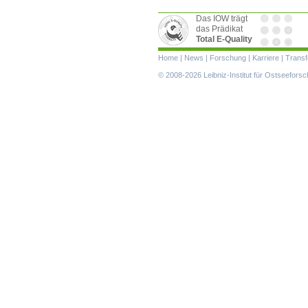
Das IOW trägt
das Prädikat
Total E-Quality
Navigation
Home
|
News
|
Forschung
|
Karriere
|
Transf
überspringen
© 2008-2026 Leibniz-Institut für Ostseefor