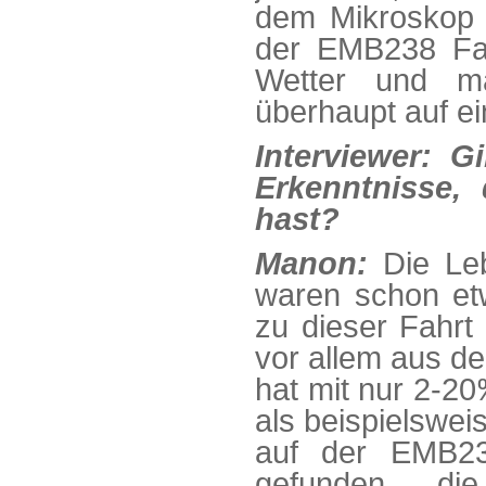
dem Mikroskop b
der EMB238 Fah
Wetter und m
überhaupt auf ein
Interviewer: G
Erkenntnisse,
hast?
Manon:
Die Le
waren schon etw
zu dieser Fahrt
vor allem aus de
hat mit nur 2-20
als beispielswei
auf der EMB23
gefunden, die