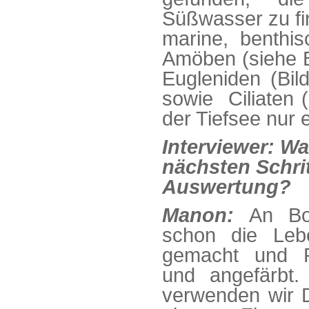
Süßwasser zu fi
marine, benthis
Amöben (siehe B
Eugleniden (Bil
sowie Ciliaten 
der Tiefsee nur e
Interviewer: Wa
nächsten Schrit
Auswertung?
Manon:
An Bo
schon die Leb
gemacht und Pr
und angefärbt
verwenden wir D