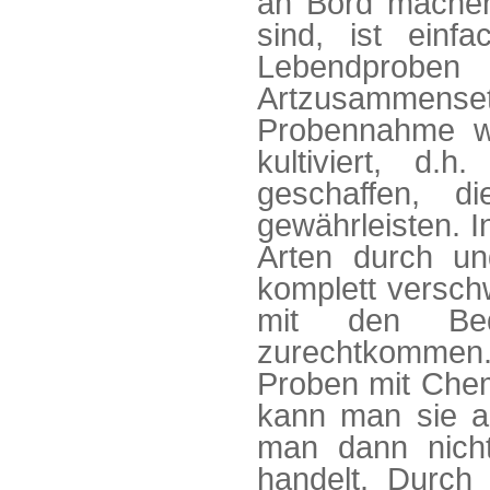
an Bord machen,
sind, ist ein
Lebendprob
Artzusammens
Probennahme w
kultiviert, d.
geschaffen, 
gewährleisten. I
Arten durch un
komplett versch
mit den Bed
zurechtkommen. 
Proben mit Chem
kann man sie au
man dann nich
handelt. Durch 