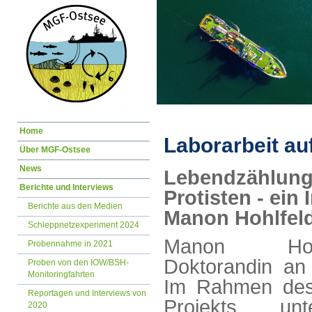
Navigation
Home
überspringen
Laborarbeit au
Über MGF-Ostsee
News
Lebendzählung
Berichte und Interviews
Protisten - ein 
Berichte aus den Medien
Manon Hohlfel
Schleppnetzexperiment 2024
Manon Hoh
Probennahme in 2021
Doktorandin an
Proben von den IOW/BSH-
Monitoringfahrten
Im Rahmen de
Reportagen und Interviews von
Projekts unt
2020