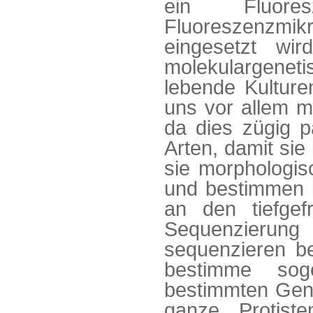
ein Fluore
Fluoreszenzmi
eingesetzt wi
molekulargenet
lebende Kulture
uns vor allem mi
da dies zügig p
Arten, damit sie 
sie morphologis
und bestimmen 
an den tiefgef
Sequenzierun
sequenzieren be
bestimme sog
bestimmten Genr
ganze Protist