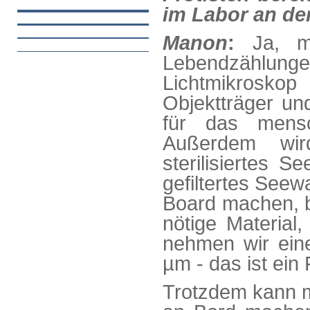
im Labor an de
Manon
:
Ja, m
Lebendzählun
Lichtmikrosk
Objektträger un
für das mensc
Außerdem wird
sterilisiertes S
gefiltertes Seew
Board machen, be
nötige Material
nehmen wir eine
µm - das ist ein 
Trotzdem kann m