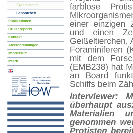
farblose Proti
Expeditionen
Mikroorganisme
Laborarbeit
Publikationen
einer einzigen 
Cruisereports
und einen Zel
Kontakt
Geißeltierchen,
Ausschreibungen
Foraminiferen (
Impressum
mit dem Forsc
Intern
(EMB238) hat Ma
an Board funk
Schiffs beim Zähl
Interviewer:
überhaupt aus
Materialien 
genommen werd
Protisten bere