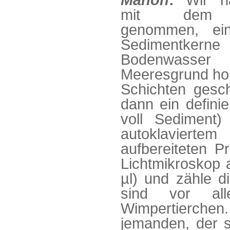
Manon
:
Wir ha
mit dem M
genommen, ei
Sedimentk
Bodenwas
Meeresgrund hol
Schichten gesc
dann ein defini
voll Sediment)
autoklaviert
aufbereiteten 
Lichtmikroskop 
µl) und zähle d
sind vor all
Wimpertierchen.
jemanden, der s