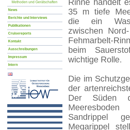
Rinne handelt e
Methoden und Gerätschaften
35 m tiefe Mee
News
Berichte und Interviews
die ein Wass
Publikationen
zwischen Nord- 
Cruisereports
Fehmarbelt-Rin
Kontakt
beim Sauersto
Ausschreibungen
Impressum
wichtige Rolle.
Intern
Die im Schutzge
der artenreichs
Der Süden d
Meeresboden 
Sandrippel ge
Megarippel ste