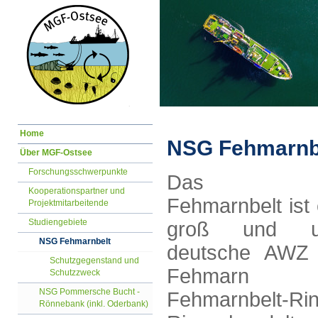
Navigation
Home
überspringen
NSG Fehmarnb
Über MGF-Ostsee
Forschungsschwerpunkte
Das Schu
Kooperationspartner und
Fehmarnbelt ist
Projektmitarbeitende
Studiengebiete
groß und u
NSG Fehmarnbelt
deutsche AWZ 
Schutzgegenstand und
Fehmarn 
Schutzzweck
NSG Pommersche Bucht -
Fehmarnbelt-Ri
Rönnebank (inkl. Oderbank)