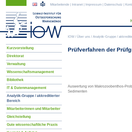
Navigation
Navigation
Mitarbeitende
|
Intranet
|
Impressum
|
Datenschutz
|
Kont
überspringen
überspringen
IOW
/
Über uns
/
Analytik-Gruppe / akkrediti
Navigation
Kurzvorstellung
Prüfverfahren der Prü
überspringen
Direktorat
Verwaltung
Wissenschaftsmanagement
Bibliothek
Auswertung von Makrozoobenthos-Prob
IT & Datenmanagement
Sedimenten
Analytik-Gruppe / akkreditierter
Bereich
Mitarbeiterinnen und Mitarbeiter
Gleichstellung
Gute wissenschaftliche Praxis