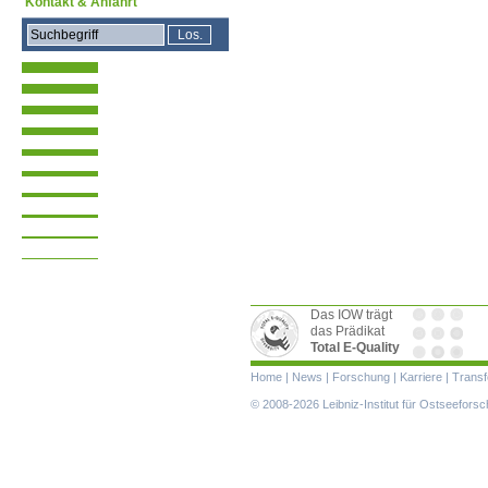
Kontakt & Anfahrt
Das IOW trägt
das Prädikat
Total E-Quality
Navigation
Home
|
News
|
Forschung
|
Karriere
|
Transf
überspringen
© 2008-2026 Leibniz-Institut für Ostseefor