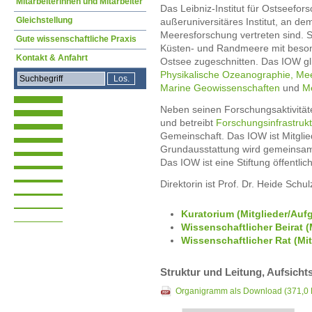
Mitarbeiterinnen und Mitarbeiter
Das Leibniz-Institut für Ostseefo
Gleichstellung
außeruniversitäres Institut, an de
Meeresforschung vertreten sind. 
Gute wissenschaftliche Praxis
Küsten- und Randmeere mit bes
Kontakt & Anfahrt
Ostsee zugeschnitten. Das IOW glie
Physikalische Ozeanographie,
Me
Marine Geowissenschaften
und
M
Neben seinen Forschungsaktivität
und betreibt
Forschungsinfrastruk
Gemeinschaft. Das IOW ist Mitgli
Grundausstattung wird gemeinsa
Das IOW ist eine Stiftung öffentli
Direktorin ist Prof. Dr. Heide Schul
Kuratorium (Mitglieder/Auf
Wissenschaftlicher Beirat (
Wissenschaftlicher Rat (Mi
Struktur und Leitung, Aufsich
Organigramm als Download
(371,0 