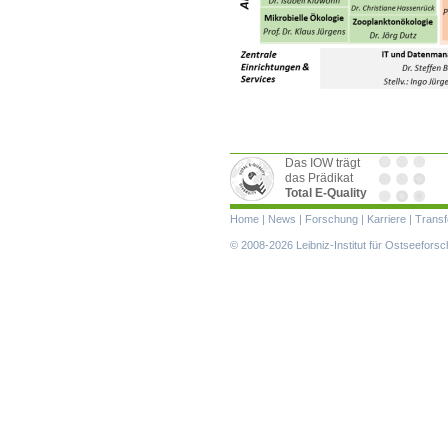
Das IOW trägt
das Prädikat
Total E-Quality
Navigation
Home
|
News
|
Forschung
|
Karriere
|
Transf
überspringen
© 2008-2026 Leibniz-Institut für Ostseefor