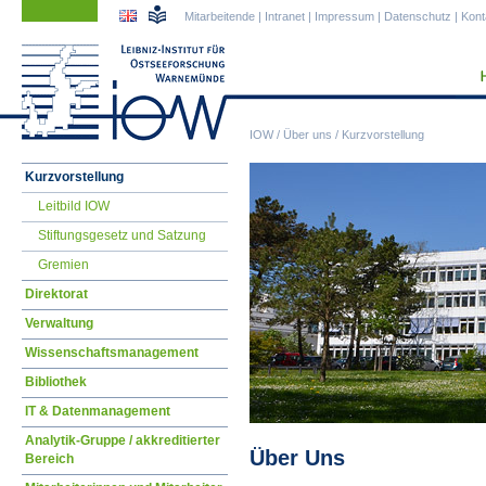
Navigation
Navigation
Mitarbeitende
|
Intranet
|
Impressum
|
Datenschutz
|
Kont
überspringen
überspringen
IOW
/
Über uns
/
Kurzvorstellung
Navigation
Kurzvorstellung
überspringen
Leitbild IOW
Stiftungsgesetz und Satzung
Gremien
Direktorat
Verwaltung
Wissenschaftsmanagement
Bibliothek
IT & Datenmanagement
Analytik-Gruppe / akkreditierter
Über Uns
Bereich