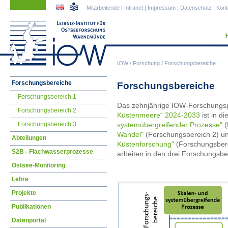
Navigation
Navigation
Mitarbeitende
|
Intranet
|
Impressum
|
Datenschutz
|
Kont
überspringen
überspringen
IOW
/
Forschung
/
Forschungsbereiche
Navigation
Forschungsbereiche
Forschungsbereiche
überspringen
Forschungsbereich 1
Das zehnjährige IOW-Forschung
Forschungsbereich 2
Küstenmeere“ 2024-2033
ist in d
Forschungsbereich 3
systemübergreifender Prozesse"
(
Wandel"
(Forschungsbereich 2) u
Abteilungen
Küstenforschung"
(Forschungsberei
S2B - Flachwasserprozesse
arbeiten in den drei Forschungsbe
Ostsee-Monitoring
Lehre
Projekte
Publikationen
Datenportal