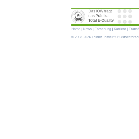
Das IOW trägt
das Prädikat
Total E-Quality
Navigation
Home
|
News
|
Forschung
|
Karriere
|
Transf
überspringen
© 2008-2026 Leibniz-Institut für Ostseefor