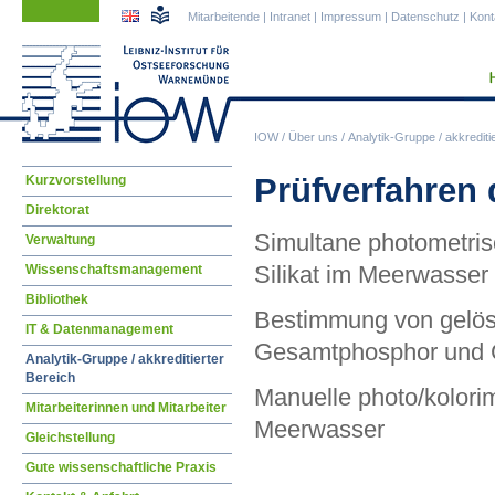
Navigation
Navigation
Mitarbeitende
|
Intranet
|
Impressum
|
Datenschutz
|
Kont
überspringen
überspringen
IOW
/
Über uns
/
Analytik-Gruppe / akkrediti
Navigation
Prüfverfahren 
Kurzvorstellung
überspringen
Direktorat
Simultane photometris
Verwaltung
Silikat im Meerwasser
Wissenschaftsmanagement
Bibliothek
Bestimmung von gelös
IT & Datenmanagement
Gesamtphosphor und G
Analytik-Gruppe / akkreditierter
Bereich
Manuelle photo/kolor
Mitarbeiterinnen und Mitarbeiter
Meerwasser
Gleichstellung
Gute wissenschaftliche Praxis