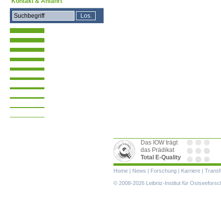
Kontakt & Anfahrt
Das IOW trägt
das Prädikat
Total E-Quality
Navigation
Home
|
News
|
Forschung
|
Karriere
|
Transf
überspringen
© 2008-2026 Leibniz-Institut für Ostseefor