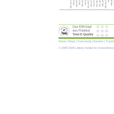
Das IOW trägt
das Prädikat
Total E-Quality
Navigation
Home
|
News
|
Forschung
|
Karriere
|
Transf
überspringen
© 2008-2026 Leibniz-Institut für Ostseefor