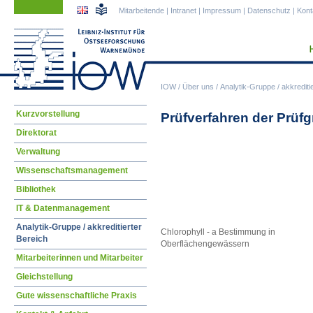
Navigation
Navigation
Mitarbeitende
|
Intranet
|
Impressum
|
Datenschutz
|
Kont
überspringen
überspringen
IOW
/
Über uns
/
Analytik-Gruppe / akkrediti
Navigation
Kurzvorstellung
Prüfverfahren der Prüf
überspringen
Direktorat
Verwaltung
Wissenschaftsmanagement
Bibliothek
IT & Datenmanagement
Analytik-Gruppe / akkreditierter
Chlorophyll - a Bestimmung in
Bereich
Oberflächengewässern
Mitarbeiterinnen und Mitarbeiter
Gleichstellung
Gute wissenschaftliche Praxis