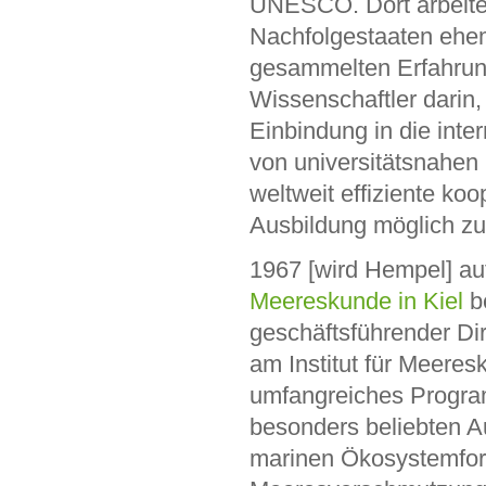
UNESCO. Dort arbeitet
Nachfolgestaaten ehem
gesammelten Erfahrun
Wissenschaftler darin,
Einbindung in die int
von universitätsnahen
weltweit effiziente k
Ausbildung möglich z
1967 [wird Hempel] auf
Meereskunde in Kiel
be
geschäftsführender Dir
am Institut für Meeres
umfangreiches Progra
besonders beliebten Au
marinen Ökosystemfor