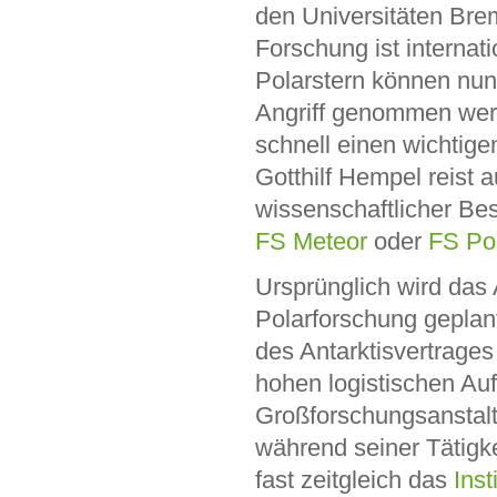
den Universitäten Brem
Forschung ist internat
Polarstern können nun
Angriff genommen wer
schnell einen wichtige
Gotthilf Hempel reist a
wissenschaftlicher Be
FS Meteor
oder
FS Pol
Ursprünglich wird das A
Polarforschung geplant
des Antarktisvertrage
hohen logistischen Auf
Großforschungsanstal
während seiner Tätigk
fast zeitgleich das
Inst