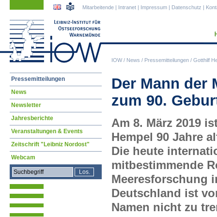
Navigation
Navigation
Mitarbeitende
|
Intranet
|
Impressum
|
Datenschutz
|
Kont
überspringen
überspringen
IOW
/
News
/
Pressemitteilungen
/
Gotthilf 
Navigation
Der Mann der M
Pressemitteilungen
überspringen
News
zum 90. Gebur
Newsletter
Jahresberichte
Am 8. März 2019 ist
Veranstaltungen & Events
Hempel 90 Jahre a
Zeitschrift "Leibniz Nordost"
Die heute internati
Webcam
mitbestimmende Ro
Meeresforschung i
Deutschland ist v
Namen nicht zu tre