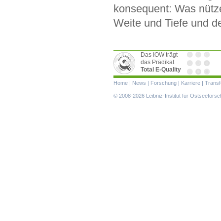
konsequent: Was nütz
Weite und Tiefe und d
Das IOW trägt
das Prädikat
Total E-Quality
Navigation
Home
|
News
|
Forschung
|
Karriere
|
Transf
überspringen
© 2008-2026 Leibniz-Institut für Ostseefor