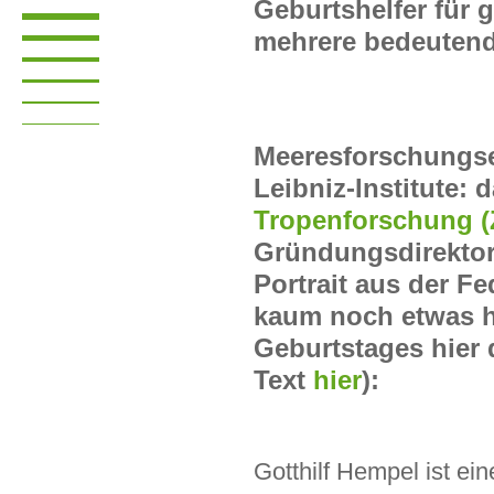
Geburtshelfer für g
mehrere bedeuten
Meeresforschungse
Leibniz-Institute:
Tropenforschung 
Gründungsdirektor
Portrait aus der F
kaum noch etwas hi
Geburtstages hier 
Text
hier
):
Gotthilf Hempel ist ei