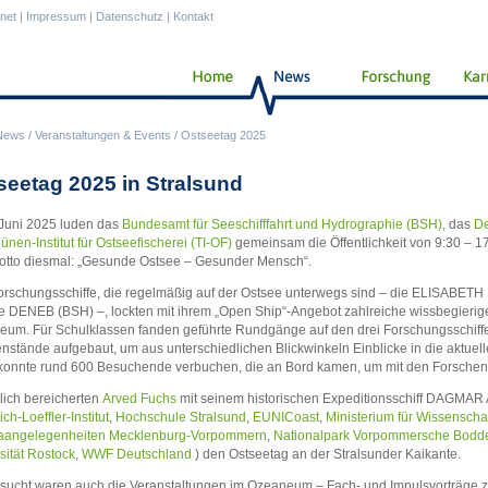
anet
|
Impressum
|
Datenschutz
|
Kontakt
News
/
Veranstaltungen & Events
/
Ostseetag 2025
seetag 2025 in Stralsund
Juni 2025 luden das
Bundesamt für Seeschifffahrt und Hydrographie (BSH)
, das
D
ünen-Institut für Ostseefischerei (TI-OF)
gemeinsam die Öffentlichkeit von 9:30 – 17
tto diesmal: „Gesunde Ostsee – Gesunder Mensch“.
orschungsschiffe, die regelmäßig auf der Ostsee unterwegs sind – die ELISAB
e DENEB (BSH) –, lockten mit ihrem „Open Ship“-Angebot zahlreiche wissbegierig
um. Für Schulklassen fanden geführte Rundgänge auf den drei Forschungsschiffen 
stände aufgebaut, um aus unterschiedlichen Blickwinkeln Einblicke in die aktuel
 konnte rund 600 Besuchende verbuchen, die an Bord kamen, um mit den Forsche
lich bereicherten
Arved Fuchs
mit seinem historischen Expeditionsschiff DAGMAR 
ich-Loeffler-Institut
,
Hochschule Stralsund
,
EUNICoast
,
Ministerium für Wissenschaf
aangelegenheiten Mecklenburg-Vorpommern
,
Nationalpark Vorpommersche Bodde
sität Rostock
,
WWF Deutschland
) den Ostseetag an der Stralsunder Kaikante.
sucht waren auch die Veranstaltungen im Ozeaneum – Fach- und Impulsvorträge