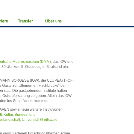
eutsche Meeresmuseum (DMM)
, das IOW und
:30 Uhr zum 5. Ostseetag in Stralsund ein.
ETH MANN BORGESE (IOW), die CLUPEA (TI-OF)
e Gäste zur „Steinernen Fischbrücke“ beim
statt. Die gastgebenden Institute hatten
le Ostseeforschung zu geben. Allein das IOW-
nden ins Gespräch zu kommen.
AAEN sowie neun weitere Institutionen
t, Kultur, Bundes- und
nlandschaft
,
Universität Greifswald
,
 zu verschiedenen Forschungsthemen sowie