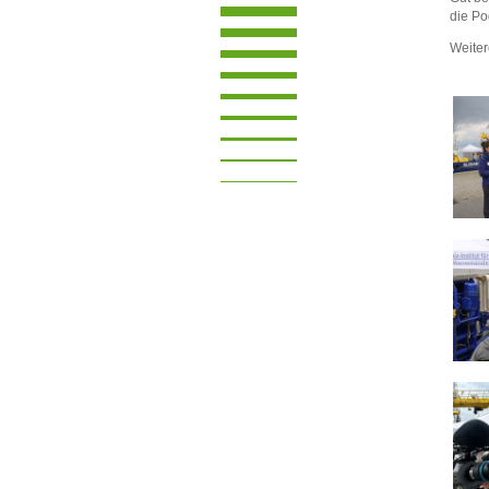
die P
Weite