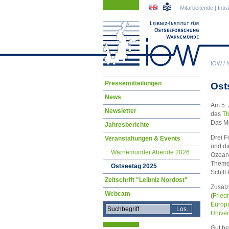
Navigation
Navigation
Mitarbeitende
|
Intr
überspringen
überspringen
IOW
/
Navigation
Pressemitteilungen
Ost
überspringen
News
Am 5. 
Newsletter
das
Th
Das Mo
Jahresberichte
Drei F
Veranstaltungen & Events
und di
Warnemünder Abende 2026
Ozeane
Themen
Ostseetag 2025
Schiff
Zeitschrift "Leibniz Nordost"
Zusätz
Webcam
(
Friedr
Europ
Univer
Gut be