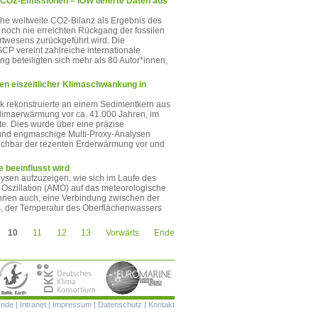
 CO2-Emissionen – IOW lieferte Daten aus
iche weltweite CO2-Bilanz als Ergebnis des
 noch nie erreichten Rückgang der fossilen
twesens zurückgeführt wird. Die
CP vereint zahlreiche internationale
ng beteiligten sich mehr als 80 Autor*innen,
n eiszeitlicher Klimaschwankung in
 rekonstruierte an einem Sedimentkern aus
Klimaerwärmung vor ca. 41.000 Jahren, im
e. Dies wurde über eine präzise
 und engmaschige Multi-Proxy-Analysen
leichbar der rezenten Erderwärmung vor und
 beeinflusst wird
alysen aufzuzeigen, wie sich im Laufe des
 Oszillation (AMO) auf das meteorologische
ihnen auch, eine Verbindung zwischen der
, der Temperatur des Oberflächenwassers
10
11
12
13
Vorwärts
Ende
Navigation
ende
|
Intranet
|
Impressum
|
Datenschutz
|
Kontakt
überspringen