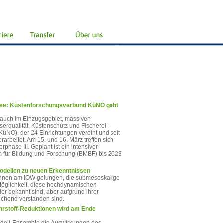
tsee: Küstenforschungsverbund KüNO geht
 auch im Einzugsgebiet, massiven
rqualität, Küstenschutz und Fischerei –
üNO), der 24 Einrichtungen vereint und seit
rbeitet. Am 15. und 16. März treffen sich
phase III. Geplant ist ein intensiver
 für Bildung und Forschung (BMBF) bis 2023
odellen zu neuen Erkenntnissen
er:innen am IOW gelungen, die submesoskalige
 Möglichkeit, diese hochdynamischen
er bekannt sind, aber aufgrund ihrer
ichend verstanden sind.
ährstoff-Reduktionen wird am Ende
odell-Ensemble die Auswirkungen des