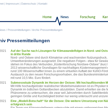
anet
|
Impressum
|
Datenschutz
|
Kontakt
News
/
Pressemitteilungen
/
Archiv Pressemitteilungen
hiv Pressemitteilungen
.2021
Auf der Suche nach Lösungen für Klimawandelfolgen in Nord- und Os
in dritte Runde
Nord- und Ostsee sind durch Klimakrise und wachsenden Nutzungsdruck,
Umweltveränderungen ausgesetzt. Die negativen Folgen– etwa für Gewässe
stehen im Fokus des Verbundes „Küstenforschung Nordsee-Ostsee“ (kurz K
2013 wissenschaftliche Grundlagen für nachhaltiges Küstenmanagement era
rund 100 Wissenschaftler:innen zu einem virtuellen Auftakt der KüNO-Förder
Austausch zu den neuen Forschungsvorhaben, die das Bundesministerium
mit rund 10,5 Mio. Euro fördert.
.2021
Submesoskale Dynamik im Herzen der Ostsee: Mit hochauflösenden M
Mit Hilfe hochaufgelöster realistischer Modellsimulationen ist es Physik
Dynamik im östlichen Gotlandbecken abzubilden. Damit erhielten sie die
Phänomene zu untersuchen, die zwar seit Jahrzehnten durch Satellitenbild
geringen Größe und Kurzlebigkeit bisher nur wenig untersucht und unzure
.2021
Eine „Modell-Botschaft“ für die Ostsee: Die weitere Umsetzung von N
erfolgreich sein
Ein Team von Klimamodellierern untersuchte mit einem umfangreichen M