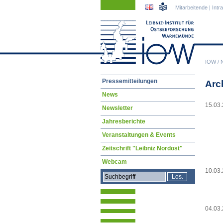
Navigation
Navigation
Mitarbeitende
|
Intr
überspringen
überspringen
IOW
/
Navigation
Pressemitteilungen
Arc
überspringen
News
15.03
Newsletter
Jahresberichte
Veranstaltungen & Events
Zeitschrift "Leibniz Nordost"
Webcam
10.03
04.03