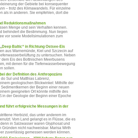
rkleinerung der Gebiete bei konsequenter
nn – trotz des Klimawandels. Für einzelne
n als in anderen. Sie empfehlen, dort die
g und Reduktionsmaßnahmen
essen Menge und sein Verhalten kennen.
nd behindert die Bestimmung. Nun liegen
see vor sowie Modellsimulationen zum
 „Deep Baltic“ in Richtung Ostsee-Eis
nnen aus Warnemünde, Kiel und Szczecin auf
 Tiefenwasserbelüftung zu untersuchen. Neben
r dem Eis des Bottnischen Meerbusens
mm, mit denen für die Tiefenwasserbewegung
n sollen.
bei der Definition des Anthropozäns
 do Sul und Matthias Labrenz,
inem geologischen Blickwinkel: Mithilfe der
wie Sedimentkernen der Beginn einer neuen
inem geeigneten Ort könnte mithilfe des
ß in der Geologie der Beginn einer Epoche
d führt erfolgreiche Messungen in der
strittene Herbizid, das unter anderem im
enutzt. Vom Land gelangt es in Flüsse, die es
nt, denn in Salzwasser waren Glyphosat und
Gründen nicht nachweisbar. Marisa Wirth
Meer zuverlässig gemessen werden können.