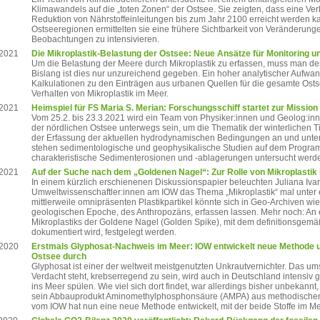
Klimawandels auf die „toten Zonen“ der Ostsee. Sie zeigten, dass eine Ve
Reduktion von Nährstoffeinleitungen bis zum Jahr 2100 erreicht werden ka
Ostseeregionen ermittelten sie eine frühere Sichtbarkeit von Veränderunge
Beobachtungen zu intensivieren.
.2021
Die Mikroplastik-Belastung der Ostsee: Neue Ansätze für Monitorin
Um die Belastung der Meere durch Mikroplastik zu erfassen, muss man d
Bislang ist dies nur unzureichend gegeben. Ein hoher analytischer Aufwa
Kalkulationen zu den Einträgen aus urbanen Quellen für die gesamte Ost
Verhalten von Mikroplastik im Meer.
.2021
Heimspiel für FS Maria S. Merian: Forschungsschiff startet zur Mission
Vom 25.2. bis 23.3.2021 wird ein Team von Physiker:innen und Geolog:i
der nördlichen Ostsee unterwegs sein, um die Thematik der winterlichen
der Erfassung der aktuellen hydrodynamischen Bedingungen an und unte
stehen sedimentologische und geophysikalische Studien auf dem Progra
charakteristische Sedimenterosionen und -ablagerungen untersucht werde
.2021
Auf der Suche nach dem „Goldenen Nagel“: Zur Rolle von Mikroplastik 
In einem kürzlich erschienenen Diskussionspapier beleuchten Juliana Ivar
Umweltwissenschaftler:innen am IOW das Thema „Mikroplastik“ mal unter e
mittlerweile omnipräsenten Plastikpartikel könnte sich in Geo-Archiven 
geologischen Epoche, des Anthropozäns, erfassen lassen. Mehr noch: An e
Mikroplastiks der Goldene Nagel (Golden Spike), mit dem definitionsgemä
dokumentiert wird, festgelegt werden.
.2020
Erstmals Glyphosat-Nachweis im Meer: IOW entwickelt neue Methode un
Ostsee durch
Glyphosat ist einer der weltweit meistgenutzten Unkrautvernichter. Das um
Verdacht steht, krebserregend zu sein, wird auch in Deutschland intensiv g
ins Meer spülen. Wie viel sich dort findet, war allerdings bisher unbekan
sein Abbauprodukt Aminomethylphosphonsäure (AMPA) aus methodischen 
vom IOW hat nun eine neue Methode entwickelt, mit der beide Stoffe im 