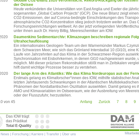
.2020
Globale CO2-Bilanz 2020 veröffentlicht: Rekord-Rückgang der fossilen
der Ostsee
Heute verkündeten die Universitäten von East Anglia und Exeter die jährl
sogenannten „Global Carbon Projects“ (GCP). Die neue Bilanz zeigt einen
CO2-Emissionen, der auf Corona-bedingte Einschränkungen des Transpor
atmosphärische CO2-Konzentration stieg jedoch trotzdem weiter an. Das G
Forschungseinrichtungen weltweit. An der jetzt vorliegenden Veröffentlichu
unter ihnen auch Dr. Henry Bittig, Meereschemiker am IOW.
.2020
Daumenkino Sedimentarchiv: Klimazeugen beschreiben regionale Folge
Ultrahochauflösung
Ein internationales Geologen-Team um den Warnemünder Markus Czymzik
dem Schwarzen Meer, wie sich das Grönland Interstadial 10 (GI10), eine 
Laufe von Jahrzehnten auf das Klima in der Schwarzmeer-Region auswirkt
Synchronisation mit Eisbohrkernen, in denen GI10 nachgewiesen wurde,
möglich. Mit dieser präzisen Rekonstruktion stößt man in Zeitskalen verg
hilft damit wichtige Prozesse besser zu verstehen.
.2020
Der lange Arm des Atlantiks: Wie das Klima Nordeuropas aus der Ferne
Erstmals gelang es Klimaforscher*innen des IOW, mithilfe statistischer An
letzten Jahrtausends Schwankungen in der Atlantischen Multidekadischen
Phänomen der Nordatlantischen Oszillation auswirkten. Damit gelang es 
AMO und Klimavariablen im Ostseeraum, wie der Ausbreitung von Meereis
oder der Flusszufuhr, herzustellen.
10 von 45
Anfang
Zurück
7
8
9
Das IOW trägt
das Prädikat
Total E-Quality
Mitarbeit
ion
|
News
|
Forschung
|
Karriere
|
Transfer
|
Über uns
ringen