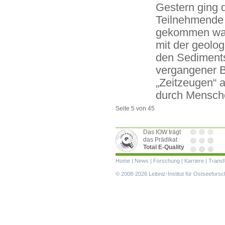
Gestern ging 
Teilnehmende 
gekommen ware
mit der geolo
den Sediments
vergangener Bi
„Zeitzeugen“ a
durch Mensche
Seite 5 von 45
Das IOW trägt
das Prädikat
Total E-Quality
Navigation
Home
|
News
|
Forschung
|
Karriere
|
Transf
überspringen
© 2008-2026 Leibniz-Institut für Ostseefor