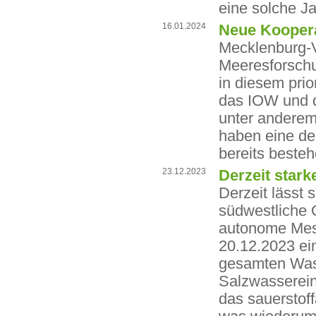
eine solche J
16.01.2024
Neue Koopera
Mecklenburg-V
Meeresforschu
in diesem prio
das IOW und di
unter anderem
haben eine de
bereits beste
23.12.2023
Derzeit star
Derzeit lässt 
südwestliche 
autonome Mess
20.12.2023 ei
gesamten Wass
Salzwasserein
das sauerstoff