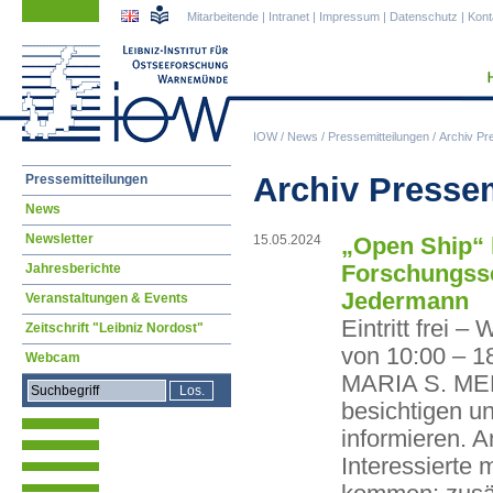
Navigation
Navigation
Mitarbeitende
|
Intranet
|
Impressum
|
Datenschutz
|
Kont
überspringen
überspringen
IOW
/
News
/
Pressemitteilungen
/
Archiv Pr
Navigation
Archiv Presse
Pressemitteilungen
überspringen
News
Newsletter
15.05.2024
„Open Ship“ 
Forschungssc
Jahresberichte
Jedermann
Veranstaltungen & Events
Eintritt frei 
Zeitschrift "Leibniz Nordost"
von 10:00 – 1
Webcam
MARIA S. M
besichtigen u
informieren. 
Interessierte 