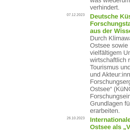
was wiederum 
verhindert.
07.12.2023
Deutsche Küs
Forschungsta
aus der Wiss
Durch Klimaw
Ostsee sowie 
vielfältigem U
wirtschaftlich
Tourismus und
und Akteur:inn
Forschungser
Ostsee“ (KüNO
Forschungsein
Grundlagen fü
erarbeiten.
26.10.2023
Internationa
Ostsee als „