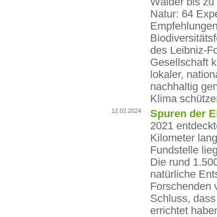
Wälder bis zu
Natur: 64 Expe
Empfehlungen 
Biodiversitäts
des Leibniz-Fo
Gesellschaft k
lokaler, nati
nachhaltig ge
Klima schützen
12.02.2024
Spuren der Ei
2021 entdeckt
Kilometer lan
Fundstelle lie
Die rund 1.500
natürliche En
Forschenden v
Schluss, dass 
errichtet habe