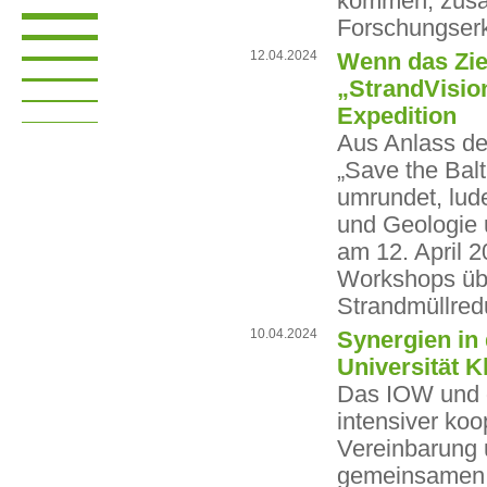
kommen; zusät
Forschungser
12.04.2024
Wenn das Ziel
„StrandVisio
Expedition
Aus Anlass de
„Save the Balt
umrundet, lud
und Geologie 
am 12. April 2
Workshops üb
Strandmüllred
10.04.2024
Synergien in
Universität 
Das IOW und di
intensiver ko
Vereinbarung 
gemeinsamen K