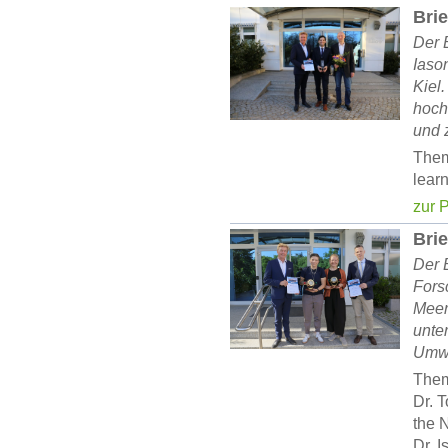
Brie
Der 
Iaso
Kiel
hoch
und 
Them
lear
zur 
Brie
Der 
Fors
Meer
unte
Umwe
The
Dr. 
the 
Dr. I