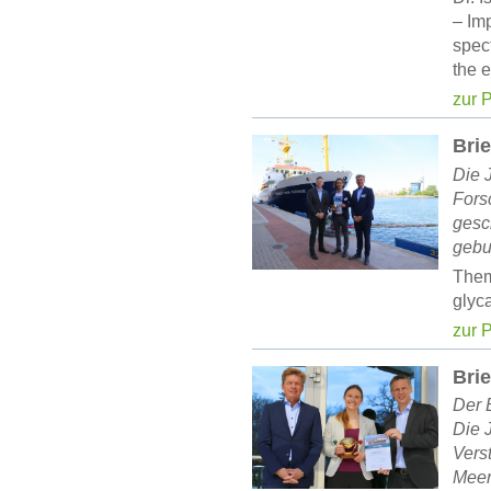
– Im
spect
the 
zur 
Bri
Die 
Fors
gesc
gebu
Them
glyc
zur 
Brie
Der 
Die 
Vers
Meer