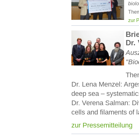
biol
Them
zur 
Bri
Dr.
Ausz
"Bio
The
Dr. Lena Menzel: Arge
deep sea – systematics
Dr. Verena Salman: Div
cells and filaments of l
zur Pressemitteilung