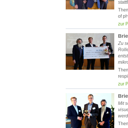
statt
Them
of pH
zur 
Bri
Zu s
Roll
ents
mikr
Them
resp
zur 
Bri
Mit 
visu
werd
Them