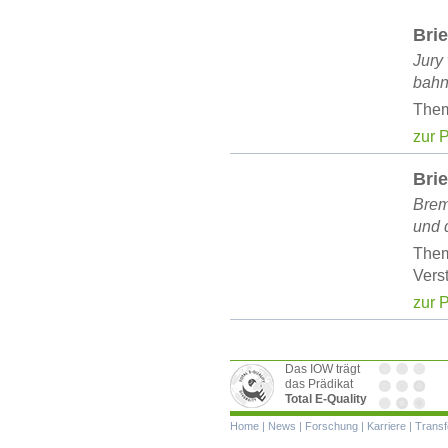
Bri
Jury
bahn
Them
zur 
Brie
Brem
und 
Them
Vers
zur 
Das IOW trägt
das Prädikat
Total E-Quality
Navigation
Home
|
News
|
Forschung
|
Karriere
|
Transf
überspringen