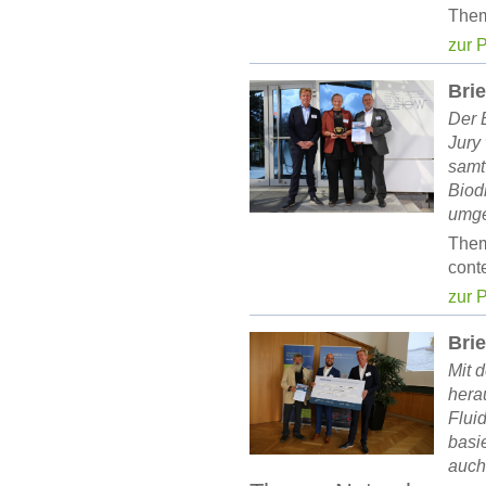
Them
zur 
Brie
Der 
Jury
samt
Biodi
umge
Them
cont
zur 
Brie
Mit 
hera
Flui
basi
auch