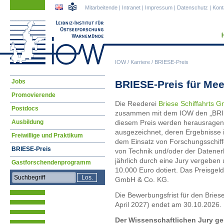
Navigation
Navigation
Mitarbeitende
|
Intranet
|
Impressum
|
Datenschutz
|
Kont
überspringen
überspringen
IOW
/
Karriere
/
BRIESE-Preis
Navigation
Jobs
BRIESE-Preis für Me
überspringen
Promovierende
Die Reederei
Briese Schiffahrts 
Postdocs
zusammen mit dem IOW den „BRIES
Ausbildung
diesem Preis werden herausrage
ausgezeichnet, deren Ergebniss
Freiwillige und Praktikum
dem Einsatz von Forschungsschif
BRIESE-Preis
von Technik und/oder der Datener
jährlich durch eine Jury vergeben 
Gastforschendenprogramm
10.000 Euro dotiert. Das Preisgeld 
GmbH & Co. KG.
Die Bewerbungsfrist für den Bries
April 2027) endet am 30.10.2026.
Der Wissenschaftlichen Jury ge