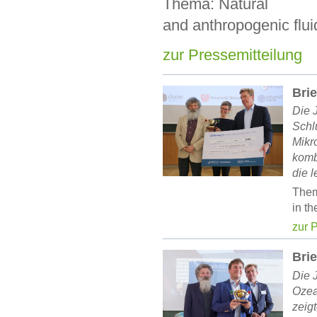
Thema: Natural
and anthropogenic flu
zur Pressemitteilung
Brie
Die 
Schl
Mikr
komb
die l
Thema
in t
zur 
Brie
Die 
Ozea
zeig