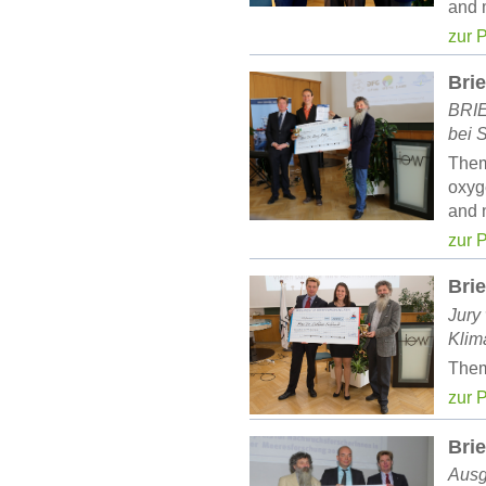
and 
zur 
Brie
BRIE
bei 
Them
oxyg
and 
zur 
Brie
Jury
Klim
Them
zur 
Brie
Ausg