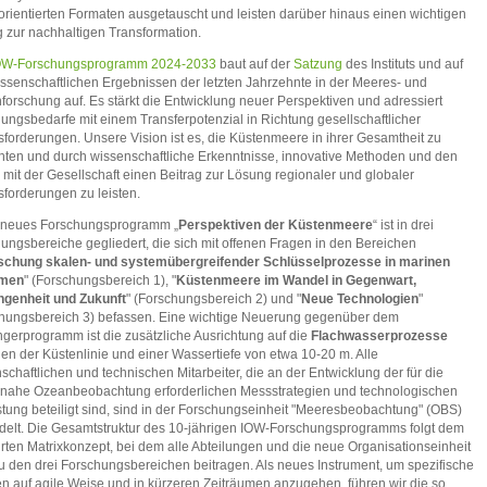
orientierten Formaten ausgetauscht und leisten darüber hinaus einen wichtigen
g zur nachhaltigen Transformation.
OW-Forschungsprogramm 2024-2033
baut auf der
Satzung
des Instituts und auf
ssenschaftlichen Ergebnissen der letzten Jahrzehnte in der Meeres- und
forschung auf. Es stärkt die Entwicklung neuer Perspektiven und adressiert
ungsbedarfe mit einem Transferpotenzial in Richtung gesellschaftlicher
forderungen. Unsere Vision ist es, die Küstenmeere in ihrer Gesamtheit zu
hten und durch wissenschaftliche Erkenntnisse, innovative Methoden und den
 mit der Gesellschaft einen Beitrag zur Lösung regionaler und globaler
forderungen zu leisten.
 neues Forschungsprogramm „
Perspektiven der Küstenmeere
“ ist in drei
ungsbereiche gegliedert, die sich mit offenen Fragen in den Bereichen
schung skalen- und systemübergreifender Schlüsselprozesse in marinen
emen
" (Forschungsbereich 1), "
Küstenmeere im Wandel in Gegenwart,
ngenheit und Zukunft
" (Forschungsbereich 2) und "
Neue Technologien
"
hungsbereich 3) befassen. Eine wichtige Neuerung gegenüber dem
gerprogramm ist die zusätzliche Ausrichtung auf die
Flachwasserprozesse
en der Küstenlinie und einer Wassertiefe von etwa 10-20 m. Alle
schaftlichen und technischen Mitarbeiter, die an der Entwicklung der für die
nahe Ozeanbeobachtung erforderlichen Messstrategien und technologischen
tung beteiligt sind, sind in der Forschungseinheit "Meeresbeobachtung" (OBS)
elt. Die Gesamtstruktur des 10-jährigen IOW-Forschungsprogramms folgt dem
ten Matrixkonzept, bei dem alle Abteilungen und die neue Organisationseinheit
 den drei Forschungsbereichen beitragen. Als neues Instrument, um spezifische
 auf agile Weise und in kürzeren Zeiträumen anzugehen, führen wir die so