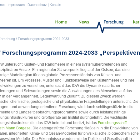
anet
|
Impressum
|
Datenschutz
|
Kontakt
Forschung
/
Forschungsprogramm 2024-2033
 Forschungsprogramm 2024-2033 „Perspektiven
W untersucht Küsten- und Randmeere in einem systemübergreifenden und
isziplinären Ansatz. Ein regionaler Schwerpunkt liegt auf der Ostsee, das eine
artige Modellregion für das globale Prozessverständnis von Küsten- und
eren ist. Um Prozesse, Muster und Funktionsweise der Küstenmeere und ihre
lwirkungen zu verstehen, untersucht das IOW die Dynamik natürlicher
derungen und Schwankungen sowie die Auswirkungen des Menschen auf das
 in der Vergangenheit, Gegenwart und Zukunft. Zu diesem Zweck werden
ische, chemische, geologische und physikalische Fragestellungen untersucht. Die
agen- und anwendungsorientierte Forschung wird durch schiffsgestützte in-situ-
imente und Langzeitbeobachtungsprogramme sowie durch leistungsfähige
ungsinfrastrukturen und Großgeräte am Institut durchgeführt. Die wichtigste
ungsinfrastruktur, die das IOW betreibt und besitzt, ist das
Forschungsschiff
beth Mann Borgese
. Die datengestützte Forschung fließt ein in die Entwicklung von
alen, integrierten Klima- und Ozean-Modellen für physikalische, biogeochemische
osystem-Modelle. Die Erkenntnisse werden mit der Politik und Gesellschaft in