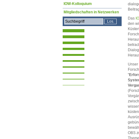
IOW-Kolloquium
dialog
Beitra
Mitgliedschaften in Netzwerken
Das
I
den wi
Küsten
Forsch
Heraus
betrac
Dialog
Heraus
Unser
Forsch
"
Erfor
Syst
Verga
(Forsc
Vorgän
zwisch
wissen
küsten
Ausrüs
gebünd
bewähr
OBS zu
Themen