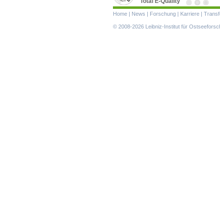
Total E-Quality
Navigation
Home
|
News
|
Forschung
|
Karriere
|
Transf
überspringen
© 2008-2026 Leibniz-Institut für Ostseefor