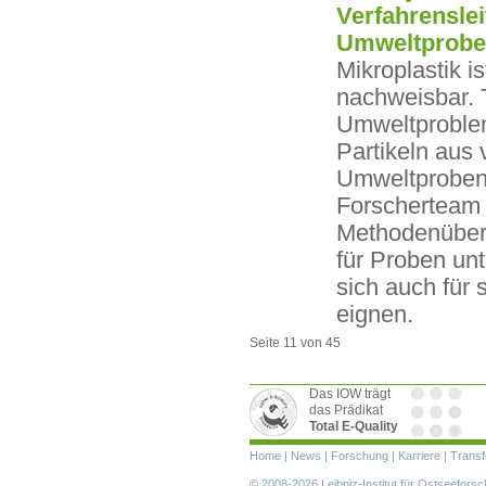
Verfahrenslei
Umweltprob
Mikroplastik i
nachweisbar. 
Umweltproblems
Partikeln aus 
Umweltproben 
Forscherteam 
Methodenübers
für Proben unt
sich auch für 
eignen.
Seite 11 von 45
Das IOW trägt
das Prädikat
Total E-Quality
Navigation
Home
|
News
|
Forschung
|
Karriere
|
Transf
überspringen
© 2008-2026 Leibniz-Institut für Ostseefor