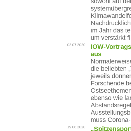
sowohl auf de
systemübergre
Klimawandelfo
Nachdrücklich 
im Jahr das t
um verstärkt 
03.07.2020
IOW-Vortrags
aus
Normalerweise
die beliebten
jeweils donne
Forschende bef
Ostseethemen 
ebenso wie la
Abstandsregel
Ausstellungsbe
muss Corona-b
19.06.2020
„Spitzenspor