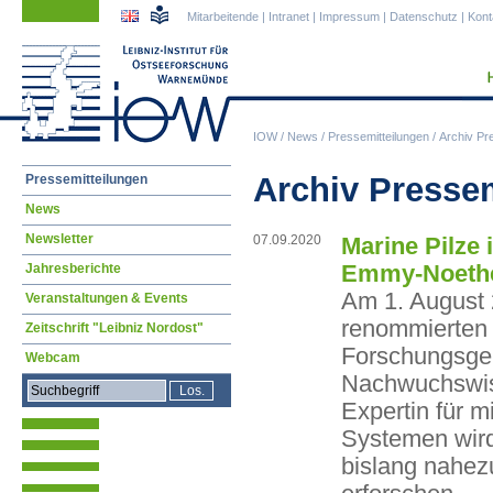
Navigation
Navigation
Mitarbeitende
|
Intranet
|
Impressum
|
Datenschutz
|
Kont
überspringen
überspringen
IOW
/
News
/
Pressemitteilungen
/
Archiv Pr
Navigation
Archiv Presse
Pressemitteilungen
überspringen
News
Newsletter
07.09.2020
Marine Pilze
Emmy-Noethe
Jahresberichte
Am 1. August
Veranstaltungen & Events
renommierte
Zeitschrift "Leibniz Nordost"
Forschungsge
Webcam
Nachwuchswiss
Expertin für m
Systemen wird
bislang nahez