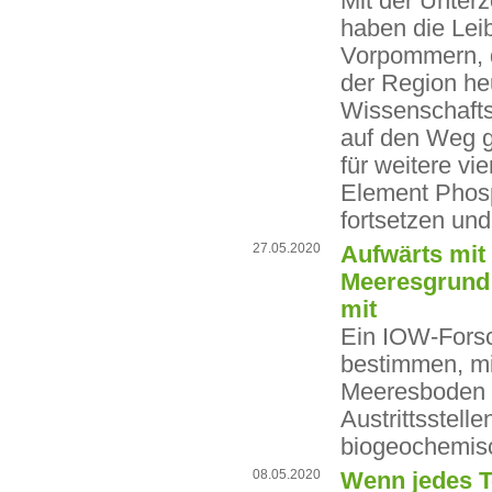
Mit der Unter
haben die Lei
Vorpommern, di
der Region he
Wissenschaft
auf den Weg 
für weitere vi
Element Phosp
fortsetzen un
27.05.2020
Aufwärts mit
Meeresgrund 
mit
Ein IOW-Forsch
bestimmen, m
Meeresboden m
Austrittsstell
biogeochemisc
08.05.2020
Wenn jedes T