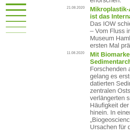
erforschen.
21.08.2020
Mikroplastik-
ist das Inte
Das IOW schick
– Vom Fluss i
Museum Hambu
ersten Mal prä
11.08.2020
Mit Biomarker
Sedimentarchi
Forschenden a
gelang es ers
datierten Sed
zentralen Osts
verlängerten s
Häufigkeit der
hinein. In ein
„Biogeoscience
Ursachen für 