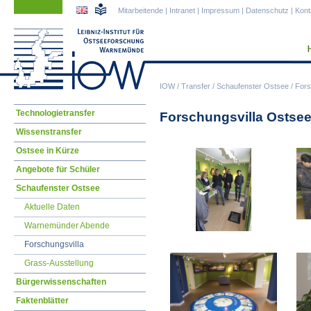
Navigation
Navigation
Mitarbeitende
|
Intranet
|
Impressum
|
Datenschutz
|
Kont
überspringen
überspringen
IOW
/
Transfer
/
Schaufenster Ostsee
/
Fors
Navigation
Technologietransfer
Forschungsvilla Ostsee
überspringen
Wissenstransfer
Ostsee in Kürze
Angebote für Schüler
Schaufenster Ostsee
Aktuelle Daten
Warnemünder Abende
Forschungsvilla
Grass-Ausstellung
Bürgerwissenschaften
Faktenblätter