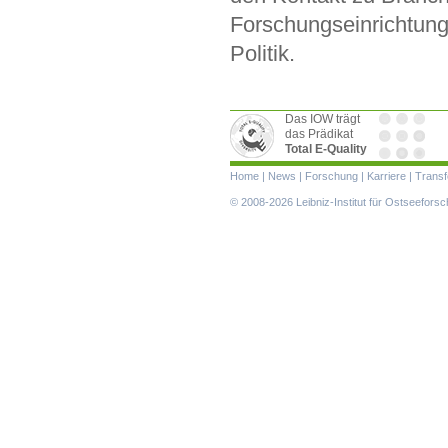
Forschungseinrichtung
Politik.
Das IOW trägt
das Prädikat
Total E-Quality
Navigation
Home
|
News
|
Forschung
|
Karriere
|
Transf
überspringen
© 2008-2026 Leibniz-Institut für Ostseefor