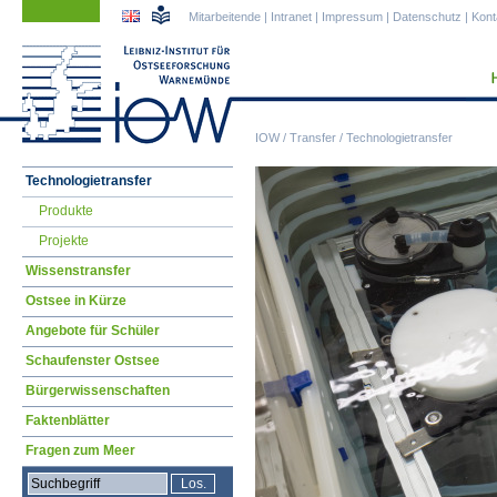
Navigation
Navigation
Mitarbeitende
|
Intranet
|
Impressum
|
Datenschutz
|
Kont
überspringen
überspringen
IOW
/
Transfer
/
Technologietransfer
Navigation
Technologietransfer
überspringen
Produkte
Projekte
Wissenstransfer
Ostsee in Kürze
Angebote für Schüler
Schaufenster Ostsee
Bürgerwissenschaften
Faktenblätter
Fragen zum Meer