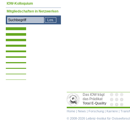
IOW-Kolloquium
Mitgliedschaften in Netzwerken
Das IOW trägt
das Prädikat
Total E-Quality
Navigation
Home
|
News
|
Forschung
|
Karriere
|
Transf
überspringen
© 2008-2026 Leibniz-Institut für Ostseefor