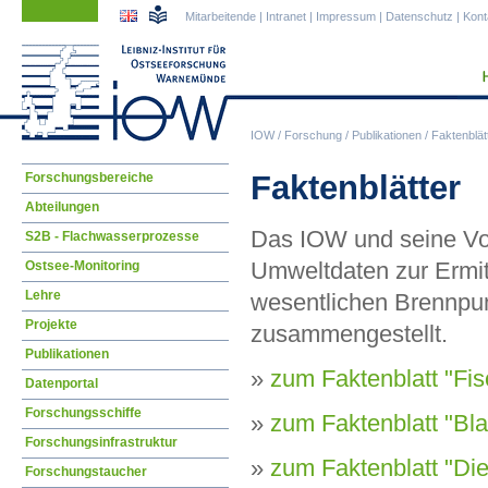
Navigation
Navigation
Mitarbeitende
|
Intranet
|
Impressum
|
Datenschutz
|
Kont
überspringen
überspringen
IOW
/
Forschung
/
Publikationen
/
Faktenblät
Navigation
Faktenblätter
Forschungsbereiche
überspringen
Abteilungen
Das IOW und seine Vor
S2B - Flachwasserprozesse
Umweltdaten zur Ermit
Ostsee-Monitoring
Lehre
wesentlichen Brennpun
Projekte
zusammengestellt.
Publikationen
»
zum Faktenblatt "Fi
Datenportal
Forschungsschiffe
»
zum Faktenblatt "Bla
Forschungsinfrastruktur
»
zum Faktenblatt "Die
Forschungstaucher