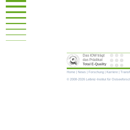
Das IOW trägt
das Prädikat
Total E-Quality
Navigation
Home
|
News
|
Forschung
|
Karriere
|
Transf
überspringen
© 2008-2026 Leibniz-Institut für Ostseefor