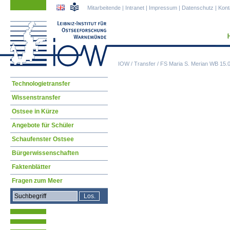
Navigation
Navigation
Mitarbeitende
|
Intranet
|
Impressum
|
Datenschutz
|
Kont
überspringen
überspringen
IOW
/
Transfer
/
FS Maria S. Merian WB 15.0
Navigation
Technologietransfer
überspringen
Wissenstransfer
Ostsee in Kürze
Angebote für Schüler
Schaufenster Ostsee
Bürgerwissenschaften
Faktenblätter
Fragen zum Meer