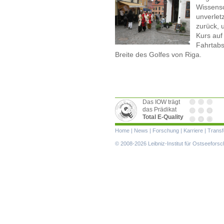
Wissensc
unverlet
zurück, 
Kurs auf
Fahrtabs
Breite des Golfes von Riga.
Das IOW trägt
das Prädikat
Total E-Quality
Navigation
Home
|
News
|
Forschung
|
Karriere
|
Transf
überspringen
© 2008-2026 Leibniz-Institut für Ostseefor