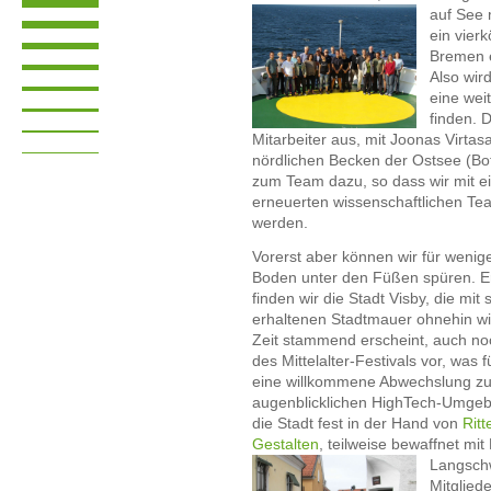
auf See
ein vier
Bremen e
Also wir
eine wei
finden. D
Mitarbeiter aus, mit Joonas Virtas
nördlichen Becken der Ostsee (Bo
zum Team dazu, so dass wir mit e
erneuerten wissenschaftlichen Te
werden.
Vorerst aber können wir für wenig
Boden unter den Füßen spüren. Er
finden wir die Stadt Visby, die mit
erhaltenen Stadtmauer ohnehin w
Zeit stammend erscheint, auch no
des Mittelalter-Festivals vor, was
eine willkommene Abwechslung zu
augenblicklichen HighTech-Umgebun
die Stadt fest in der Hand von
Ritt
Gestalten
, teilweise bewaffnet mi
Langsch
Mitglied