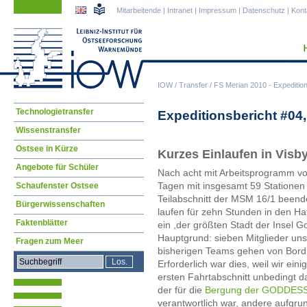
Navigation
Navigation
Mitarbeitende
|
Intranet
|
Impressum
|
Datenschutz
|
Kont
überspringen
überspringen
IOW
/
Transfer
/
FS Merian 2010 - Expeditio
Navigation
Technologietransfer
Expeditionsbericht #04
überspringen
Wissenstransfer
Ostsee in Kürze
Kurzes Einlaufen in Visb
Angebote für Schüler
Nach acht mit Arbeitsprogramm vo
Tagen mit insgesamt 59 Stationen i
Schaufenster Ostsee
Teilabschnitt der MSM 16/1 beend
Bürgerwissenschaften
laufen für zehn Stunden in den Ha
Faktenblätter
ein ,der größten Stadt der Insel G
Hauptgrund: sieben Mitglieder un
Fragen zum Meer
bisherigen Teams gehen von Bord, 
Erforderlich war dies, weil wir ei
ersten Fahrtabschnitt unbedingt d
der für die
Bergung der GODDESS
verantwortlich war, andere aufgrund