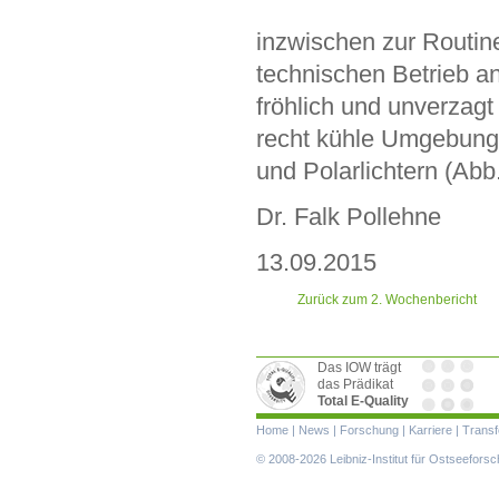
inzwischen zur Routin
technischen Betrieb an
fröhlich und unverzagt
recht kühle Umgebung
und Polarlichtern (Abb
Dr. Falk Pollehne
13.09.2015
Zurück zum 2. Wochenbericht
Das IOW trägt
das Prädikat
Total E-Quality
Navigation
Home
|
News
|
Forschung
|
Karriere
|
Transf
überspringen
© 2008-2026 Leibniz-Institut für Ostseefor