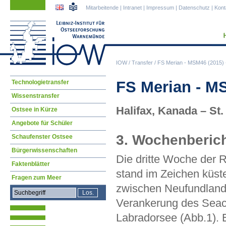
Navigation
Navigation
Mitarbeitende
|
Intranet
|
Impressum
|
Datenschutz
|
Kont
überspringen
überspringen
IOW
/
Transfer
/
FS Merian - MSM46 (2015) 
Navigation
FS Merian - M
Technologietransfer
überspringen
Wissenstransfer
Halifax, Kanada – St
Ostsee in Kürze
Angebote für Schüler
3. Wochenberich
Schaufenster Ostsee
Bürgerwissenschaften
Die dritte Woche der 
Faktenblätter
stand im Zeichen küs
Fragen zum Meer
zwischen Neufundland 
Verankerung des Seacy
Labradorsee (Abb.1).