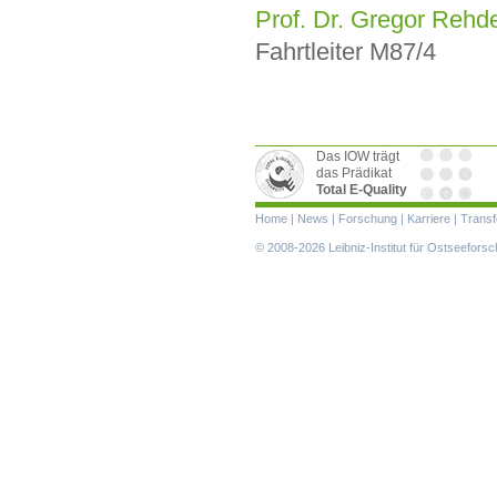
Prof. Dr. Gregor Rehd
Fahrtleiter M87/4
Das IOW trägt
das Prädikat
Total E-Quality
Navigation
Home
|
News
|
Forschung
|
Karriere
|
Transf
überspringen
© 2008-2026 Leibniz-Institut für Ostseefor