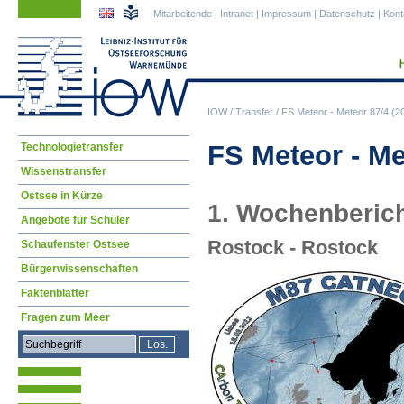
Navigation
Navigation
Mitarbeitende
|
Intranet
|
Impressum
|
Datenschutz
|
Kont
überspringen
überspringen
IOW
/
Transfer
/
FS Meteor - Meteor 87/4 (2
Navigation
FS Meteor - Me
Technologietransfer
überspringen
Wissenstransfer
Ostsee in Kürze
1. Wochenberich
Angebote für Schüler
Rostock - Rostock
Schaufenster Ostsee
Bürgerwissenschaften
Faktenblätter
Fragen zum Meer