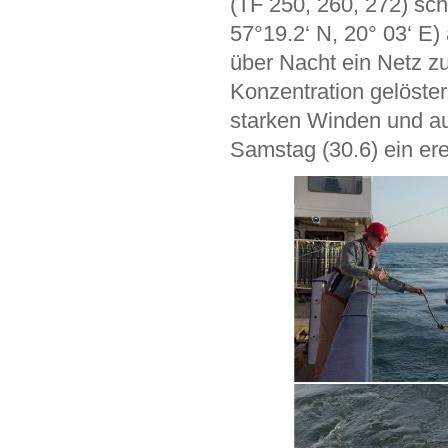
(TF 250, 260, 272) sch
57°19.2‘ N, 20° 03‘ E
über Nacht ein Netz z
Konzentration gelöste
starken Winden und a
Samstag (30.6) ein ere