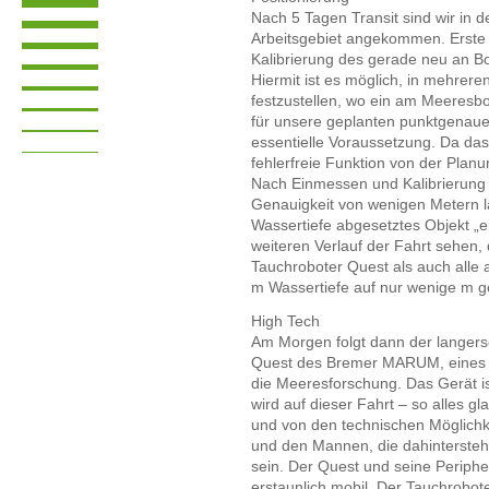
Nach 5 Tagen Transit sind wir in 
Arbeitsgebiet angekommen. Erste
Kalibrierung des gerade neu an 
Hiermit ist es möglich, in mehrer
festzustellen, wo ein am Meeresbo
für unsere geplanten punktgenau
essentielle Voraussetzung. Da das 
fehlerfreie Funktion von der Plan
Nach Einmessen und Kalibrierung h
Genauigkeit von wenigen Metern l
Wassertiefe abgesetztes Objekt „e
weiteren Verlauf der Fahrt sehen
Tauchroboter Quest als auch alle
m Wassertiefe auf nur wenige m g
High Tech
Am Morgen folgt dann der langers
Quest des Bremer MARUM, eines m
die Meeresforschung. Das Gerät ist
wird auf dieser Fahrt – so alles gl
und von den technischen Möglichk
und den Mannen, die dahintersteh
sein. Der Quest und seine Peripher
erstaunlich mobil. Der Tauchrobote