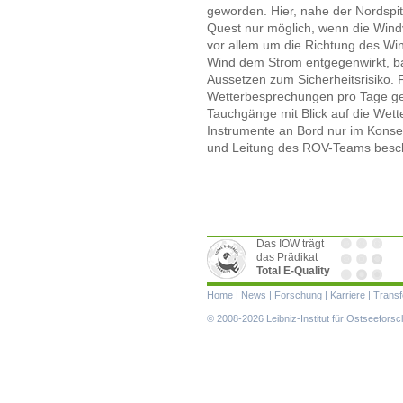
geworden. Hier, nahe der Nordspit
Quest nur möglich, wenn die Windv
vor allem um die Richtung des Win
Wind dem Strom entgegenwirkt, ba
Aussetzen zum Sicherheitsrisiko. F
Wetterbesprechungen pro Tage ge
Tauchgänge mit Blick auf die Wet
Instrumente an Bord nur im Konsen
und Leitung des ROV-Teams besc
Das IOW trägt
das Prädikat
Total E-Quality
Navigation
Home
|
News
|
Forschung
|
Karriere
|
Transf
überspringen
© 2008-2026 Leibniz-Institut für Ostseefor