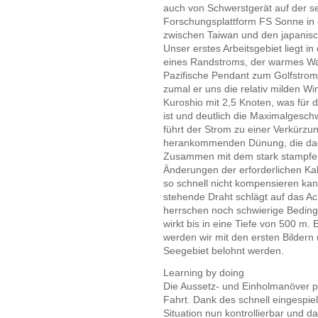
auch von Schwerstgerät auf der se
Forschungsplattform FS Sonne in 
zwischen Taiwan und den japanisch
Unser erstes Arbeitsgebiet liegt 
eines Randstroms, der warmes Was
Pazifische Pendant zum Golfstrom
zumal er uns die relativ milden Wi
Kuroshio mit 2,5 Knoten, was für d
ist und deutlich die Maximalgesch
führt der Strom zu einer Verkürzu
herankommenden Dünung, die dadu
Zusammen mit dem stark stampfend
Änderungen der erforderlichen Ka
so schnell nicht kompensieren ka
stehende Draht schlägt auf das A
herrschen noch schwierige Bedin
wirkt bis in eine Tiefe von 500 m.
werden wir mit den ersten Bildern
Seegebiet belohnt werden.
Learning by doing
Die Aussetz- und Einholmanöver p
Fahrt. Dank des schnell eingespie
Situation nun kontrollierbar und 