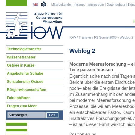
Navigation
Navigation
Mitarbeitende
|
Intranet
|
Impressum
|
Datenschutz
|
Kont
überspringen
überspringen
IOW
/
Transfer
/
FS Sonne 2008 - Weblog 2
Navigation
Technologietransfer
Weblog 2
überspringen
Wissenstransfer
Moderne Meeresforschung – ein
Ostsee in Kürze
Teile passen müssen
Angebote für Schüler
Eigentlich sollte nach drei Tagen 
Schaufenster Ostsee
Bericht über die ersten Eindrück
noch– aber die Ereignisse der let
Bürgerwissenschaften
im Zusammenhang mit den andere
Faktenblätter
bei moderner Meeresforschung ei
Prozesse, die wir am Meeresboden
Fragen zum Meer
ein entscheidender Faktor. Kaum 
unattraktives Forschungsgebiet.
– ist auf dieser Fahrt wirklich ni
Positionierung