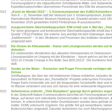
Forschungsfahrt in die ostpazifischen Schelfgebiete Mittel- und Südamerika
Expeditionsabschnitten übernehmen Forschende des IOW die wissenschaftl
.2022
„Küste im Wandel 2022“ – 3. Küstensymposium des KüNO-Küstenfors
Vom 9. – 11. November lädt der Verbund zum 3. Küstensymposium „Küste
Internationale Maritimen Museum Hamburg ein. Erwartet werden rund 180
November 2020 gestarteten KüNO-Förderphase III auszutauschen.
.2022
Ausgezeichnete Gleichstellungsarbeit: IOW erhält zum 4. Mal das „Total
Für seine gelungene und kontinuierliche Gleichstellungspolitik erhält das 
Quality“ (TEQ)-Prädikat. Die externe Jury würdigt mit dem Gütesiegel, das
„traditionsreich“ – in den Strukturen und Prozessen des Institutes veranke
umgesetzt wird.
.2022
Die Ostsee im Klimawandel - Status und Lösungsansätze werden auf de
diskutiert
Ein verbessertes Verständnis des aktuellen Klimawandels im Ostseeraum u
Lösungsansätze im Umgang mit der Klimakrise – darum geht es auf der int
2022 on Climate Change in the Baltic Sea (BSC2022)“. Die Konferenz fin
statt.
.2022
Smoke on the Water – Rostocker und Prager Forschende verfolgen die 
Ostsee
Schiffsabgase, die über der viel befahrenen Ostsee entstehen, belasten 
Gesundheit. Im Rahmen des „PlumeBaSe“-Projekts untersuchen Forschende
Prager Karls-Universität, wie sich die freigesetzten Schadstoffe über und i
im Wasser verändern und was sich daraus für eine verbesserte Abgasreinig
.2022
Geheimnisse entlockt: „Tiefe Biosphäre“ geprägt durch gelöstes organ
In der Zeitschrift Nature Communications berichtet ein Forschungsteam mi
Wege, auf denen sich mikrobielle Gemeinschaften in der nährstoffarmen „t
können. In unterschiedlichen tiefen Grundwässern wurden dazu gelöste o
matter: DOM) untersucht. Ergebnis: Der größte Teil gut verwertbarer, labile
Bodenschichten umgesetzt. Darunter dominieren nur noch Mischungsproz