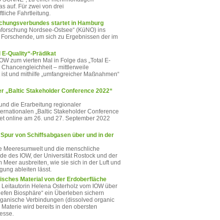
s auf. Für zwei von drei
iche Fahrtleitung.
chungsverbundes startet in Hamburg
nforschung Nordsee-Ostsee“ (KüNO) ins
 Forschende, um sich zu Ergebnissen der im
 E-Quality“-Prädikat
IOW zum vierten Mal in Folge das „Total E-
s Chancengleichheit – mittlerweile
rt ist und mithilfe „umfangreicher Maßnahmen“
r „Baltic Stakeholder Conference 2022“
nd die Erarbeitung regionaler
ernationalen „Baltic Stakeholder Conference
det online am 26. und 27. September 2022
Spur von Schiffsabgasen über und in der
die Meeresumwelt und die menschliche
 des IOW, der Universität Rostock und der
m Meer ausbreiten, wie sie sich in der Luft und
ung ableiten lässt.
isches Material von der Erdoberfläche
t Leitautorin Helena Osterholz vom IOW über
iefen Biosphäre“ ein Überleben sichern
rganische Verbindungen (dissolved organic
r Materie wird bereits in den obersten
esse.