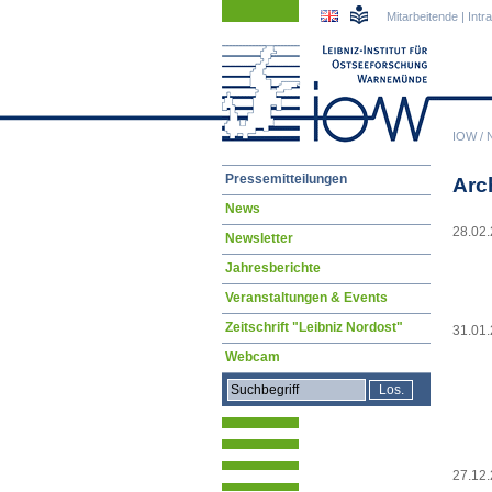
Navigation
Navigation
Mitarbeitende
|
Intr
überspringen
überspringen
IOW
/
Navigation
Pressemitteilungen
Arc
überspringen
News
28.02
Newsletter
Jahresberichte
Veranstaltungen & Events
Zeitschrift "Leibniz Nordost"
31.01
Webcam
27.12