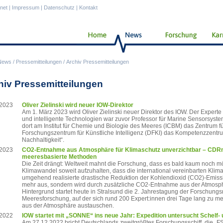
anet
|
Impressum
|
Datenschutz
|
Kontakt
News
/
Pressemitteilungen
/
Archiv Pressemitteilungen
hiv Pressemitteilungen
.2023
Oliver Zielinski wird neuer IOW-Direktor
Am 1. März 2023 wird Oliver Zielinski neuer Direktor des IOW. Der Expert
und intelligente Technologien war zuvor Professor für Marine Sensorsyste
dort am Institut für Chemie und Biologie des Meeres (ICBM) das Zentrum 
Forschungszentrum für Künstliche Intelligenz (DFKI) das Kompetenzzentrum
Nachhaltigkeit“.
.2023
CO2-Entnahme aus Atmosphäre für Klimaschutz unverzichtbar – CDRm
meeresbasierte Methoden
Die Zeit drängt: Weltweit mahnt die Forschung, dass es bald kaum noch 
Klimawandel soweit aufzuhalten, dass die international vereinbarten Klim
umgehend realisierte drastische Reduktion der Kohlendioxid (CO2)-Emissi
mehr aus, sondern wird durch zusätzliche CO2-Entnahme aus der Atmosp
Hintergrund startet heute in Stralsund die 2. Jahrestagung der Forschun
Meeresforschung, auf der sich rund 200 Expert:innen drei Tage lang zu
aus der Atmosphäre austauschen.
.2022
IOW startet mit „SONNE“ ins neue Jahr: Expedition untersucht Schelf- 
Am 27.12.2022 bricht Deutschlands zweitgrößtes Forschungsschiff, die 