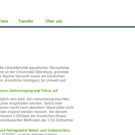
e für Umweltphysik aquatischer Ökosysteme
me an der Universität Oldenburg, gründete
für Marine Sensorik sowie am Deutschen
 „Künstliche Intelligenz für Umwelt und
are-Jahrestagung legt Fokus auf
möglich sein wird, den menschengemachten
aziele eingehalten werden. Selbst eine
onen reicht nach aktuellem Stand dafür nicht
häre ergänzt werden müssen. Vor diesem
gsmission CDRmare der Deutschen Allianz
 meeresbasierten Methoden der CO2-Entnahme
und Fjordgebiete Mittel- und Südamerikas
„FS SONNE“, zu einer mehrmonatigen