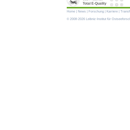
Total E-Quality
Navigation
Home
|
News
|
Forschung
|
Karriere
|
Transf
überspringen
© 2008-2026 Leibniz-Institut für Ostseefor