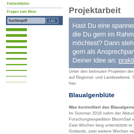
Faktenblätter
Projektarbeit
Fragen zum Meer
Hast Du eine spanne
die Du gern im Rahme
möchtest? Dann stehe
gern als Ansprechpar
Deiner Idee an:
prak
Unter den betreuten Projekten de
auf Regional- und Landesebene. St
hier:
Blaualgenblüte
Was kontrolliert das Blaualge
Im Sommer 2018 nahm der Abiturie
Forschungsexpedition BloomSail vo
Zwei Wochen lang unterstützte er
Gotlands, zwei weitere Wochen v