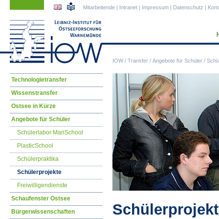
Navigation
Navigation
Mitarbeitende
|
Intranet
|
Impressum
|
Datenschutz
|
Kont
überspringen
überspringen
IOW
/
Transfer
/
Angebote für Schüler
/
Schü
Navigation
Technologietransfer
überspringen
Wissenstransfer
Ostsee in Kürze
Angebote für Schüler
Schülerlabor MariSchool
PlasticSchool
Schülerpraktika
Schülerprojekte
Freiwilligendienste
Schaufenster Ostsee
Schülerprojek
Bürgerwissenschaften