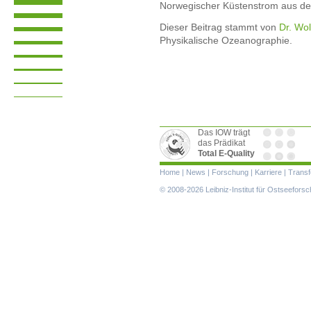
Norwegischer Küstenstrom aus de
Dieser Beitrag stammt von
Dr. Wo
Physikalische Ozeanographie.
Das IOW trägt
das Prädikat
Total E-Quality
Navigation
Home
|
News
|
Forschung
|
Karriere
|
Transf
überspringen
© 2008-2026 Leibniz-Institut für Ostseefor