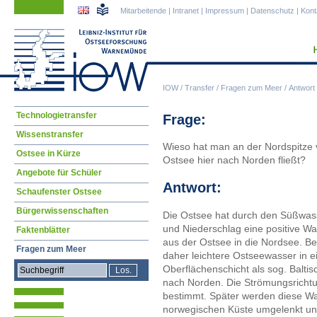
Navigation
Navigation
Mitarbeitende
|
Intranet
|
Impressum
|
Datenschutz
|
Kont
überspringen
überspringen
IOW
/
Transfer
/
Fragen zum Meer
/
Antwort
Navigation
Technologietransfer
Frage:
überspringen
Wissenstransfer
Wieso hat man an der Nordspitze 
Ostsee in Kürze
Ostsee hier nach Norden fließt?
Angebote für Schüler
Antwort:
Schaufenster Ostsee
Bürgerwissenschaften
Die Ostsee hat durch den Süßwas
und Niederschlag eine positive Was
Faktenblätter
aus der Ostsee in die Nordsee. B
Fragen zum Meer
daher leichtere Ostseewasser in 
Oberflächenschicht als sog. Balti
nach Norden. Die Strömungsrichtu
bestimmt. Später werden diese W
norwegischen Küste umgelenkt und 