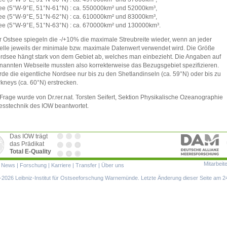
e (5°W-9°E, 51°N-61°N) : ca. 550000km² und 52000km³,
e (5°W-9°E, 51°N-62°N) : ca. 610000km² und 83000km³,
e (5°W-9°E, 51°N-63°N) : ca. 670000km² und 130000km³.
r Ostsee spiegeln die -/+10% die maximale Streubreite wieder, wenn an jeder
zelle jeweils der minimale bzw. maximale Datenwert verwendet wird. Die Größe
rdsee hängt stark von dem Gebiet ab, welches man einbezieht. Die Angaben auf
nannten Webseite mussten also korrekterweise das Bezugsgebiet spezifizieren.
rde die eigentliche Nordsee nur bis zu den Shetlandinseln (ca. 59°N) oder bis zu
kneys (ca. 60°N) erstrecken.
Frage wurde von Dr.rer.nat. Torsten Seifert, Sektion Physikalische Ozeanographie
sstechnik des IOW beantwortet.
Das IOW trägt
das Prädikat
Total E-Quality
Mitarbeit
ion
|
News
|
Forschung
|
Karriere
|
Transfer
|
Über uns
ringen
2026 Leibniz-Institut für Ostseeforschung Warnemünde. Letzte Änderung dieser Seite am 2