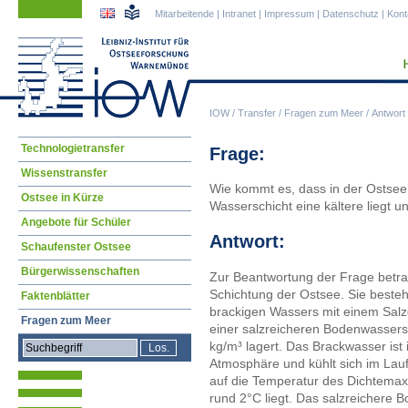
Navigation
Navigation
Mitarbeitende
|
Intranet
|
Impressum
|
Datenschutz
|
Kont
überspringen
überspringen
IOW
/
Transfer
/
Fragen zum Meer
/
Antwort
Navigation
Technologietransfer
Frage:
überspringen
Wissenstransfer
Wie kommt es, dass in der Ostse
Ostsee in Kürze
Wasserschicht eine kältere liegt 
Angebote für Schüler
Antwort:
Schaufenster Ostsee
Bürgerwissenschaften
Zur Beantwortung der Frage betrac
Schichtung der Ostsee. Sie besteh
Faktenblätter
brackigen Wassers mit einem Salz
Fragen zum Meer
einer salzreicheren Bodenwassers
kg/m³ lagert. Das Brackwasser ist 
Atmosphäre und kühlt sich im Lauf
auf die Temperatur des Dichtemaxi
rund 2°C liegt. Das salzreichere B