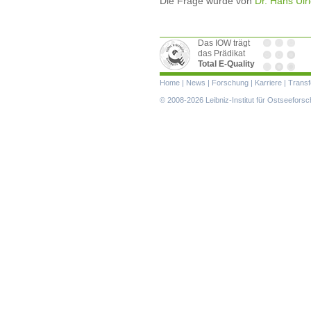
Die Frage wurde von
Dr. Hans Ulr
Das IOW trägt
das Prädikat
Total E-Quality
Navigation
Home
|
News
|
Forschung
|
Karriere
|
Transf
überspringen
© 2008-2026 Leibniz-Institut für Ostseefor