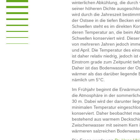
winterlichen Abkühlung, die durch 
seiner höheren Dichte ausgeschl
wird durch die Jahreszeit bestimm
der Ostsee in die tiefen Becken 
Schwellen steht es im direkten K
deren Temperatur an, die beim Ab
Schwellen konserviert wird. Diese
von mehreren Jahren jedoch imme
und April. Die Temperatur des ei
ist daher relativ niedrig, jedoch i
Einstrom grade zum Zeitpunkt tiefs
Daher ist das Bodenwasser der O
wärmer als das darüber liegende
nämlich um 5°C.
Im Frühjahr beginnt die Erwärmu
die Atmosphäre in der sommerliche
30 m. Dabei wird der darunter lie
minimalen Temperatur eingeschlo
konserviert. Daher beobachtet ma
bestehend aus warmem Deckschich
Zwischenwasser mit seinem Kern 
wärmeren salzreichen Bodenwasse