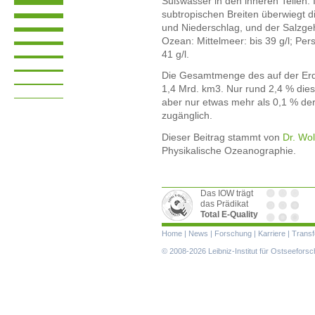
Süßwasser in den inneren Teilen.
subtropischen Breiten überwiegt 
und Niederschlag, und der Salzgeha
Ozean: Mittelmeer: bis 39 g/l; Pers
41 g/l.
Die Gesamtmenge des auf der Er
1,4 Mrd. km3. Nur rund 2,4 % die
aber nur etwas mehr als 0,1 % d
zugänglich.
Dieser Beitrag stammt von
Dr. Wo
Physikalische Ozeanographie.
Das IOW trägt
das Prädikat
Total E-Quality
Navigation
Home
|
News
|
Forschung
|
Karriere
|
Transf
überspringen
© 2008-2026 Leibniz-Institut für Ostseefor