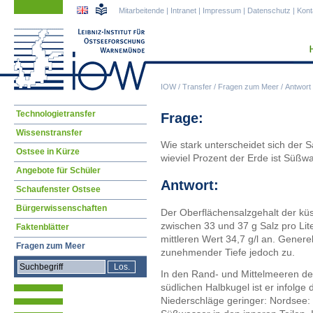
Navigation
Navigation
Mitarbeitende
|
Intranet
|
Impressum
|
Datenschutz
|
Kont
überspringen
überspringen
IOW
/
Transfer
/
Fragen zum Meer
/
Antwort
Navigation
Technologietransfer
Frage:
überspringen
Wissenstransfer
Wie stark unterscheidet sich der 
Ostsee in Kürze
wieviel Prozent der Erde ist Süßw
Angebote für Schüler
Antwort:
Schaufenster Ostsee
Bürgerwissenschaften
Der Oberflächensalzgehalt der küs
zwischen 33 und 37 g Salz pro Lit
Faktenblätter
mittleren Wert 34,7 g/l an. Genere
Fragen zum Meer
zunehmender Tiefe jedoch zu.
In den Rand- und Mittelmeeren de
südlichen Halbkugel ist er infolg
Niederschläge geringer: Nordsee: 