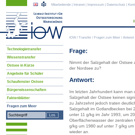
Navigation
Navigation
Mitarbeitende
|
Intranet
|
Impressum
|
Datenschutz
|
Kont
überspringen
überspringen
IOW
/
Transfer
/
Fragen zum Meer
/
Antwort
Navigation
Technologietransfer
Frage:
überspringen
Wissenstransfer
Nimmt der Salzgehalt der Ostsee a
Ostsee in Kürze
der Nordsee zu?
Angebote für Schüler
Antwort:
Schaufenster Ostsee
Bürgerwissenschaften
Im letzten Jahrhundert kann man 
Salzgehalt der Ostsee keinen sign
Faktenblätter
zu Jahrzehnt jedoch traten deutli
Fragen zum Meer
Salzgehalt im Gotlandbecken bei 
unter 11 g/kg im Jahr 1993, um 20
Oberflächenwasser der zentralen O
g/kg um 1980 auf unter 7 g/kg um 
wieder an.