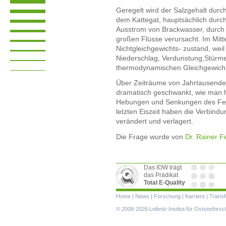
Geregelt wird der Salzgehalt durc
dem Kattegat, hauptsächlich durc
Ausstrom von Brackwasser, durch
großen Flüsse verursacht. Im Mitte
Nichtgleichgewichts- zustand, wei
Niederschlag, Verdunstung,Stürme)
thermodynamischen Gleichgewicht
Über Zeiträume von Jahrtausenden
dramatisch geschwankt, wie man 
Hebungen und Senkungen des Fes
letzten Eiszeit haben die Verbin
verändert und verlagert.
Die Frage wurde von
Dr. Rainer Fe
Das IOW trägt
das Prädikat
Total E-Quality
Navigation
Home
|
News
|
Forschung
|
Karriere
|
Transf
überspringen
© 2008-2026 Leibniz-Institut für Ostseefor