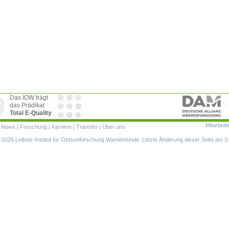
Das IOW trägt
das Prädikat
Total E-Quality
Mitarbeit
ion
|
News
|
Forschung
|
Karriere
|
Transfer
|
Über uns
ringen
2026 Leibniz-Institut für Ostseeforschung Warnemünde. Letzte Änderung dieser Seite am 2