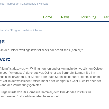
anet
|
Impressum
|
Datenschutz
|
Kontakt
Transfer
/
Fragen zum Meer
/
Antwort
ge:
s in der Ostsee whitings (Weissfische) oder coalfishes (Köhler)?
wort:
hiting" ist das, was wir Wittling nennen und er kommt in der westlichen Ostsee,
er sog. "Arkonasee" durchaus vor. Östlicher als Bornholm können Sie ihn
ings nicht erwarten. Der Köhler, oder auch Seelachs genannt, kommt öfter im
at vor, in der westlichen Ostsee mehr oder weniger als Gast. Dies ist aber der
Rand des Verbreitungsgebietes.
Frage wurde von Dr. Cornelius Hammer, dem Direktor des Instituts für
fischerei in Rostock-Marienehe, beantwortet.