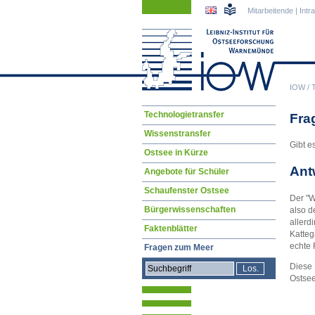
Navigation
Navigation
Mitarbeitende
|
Intr
überspringen
überspringen
IOW
/
Navigation
Technologietransfer
Fra
überspringen
Wissenstransfer
Gibt e
Ostsee in Kürze
Ant
Angebote für Schüler
Schaufenster Ostsee
Der "W
Bürgerwissenschaften
also d
allerd
Faktenblätter
Katteg
echte 
Fragen zum Meer
Diese 
Ostsee