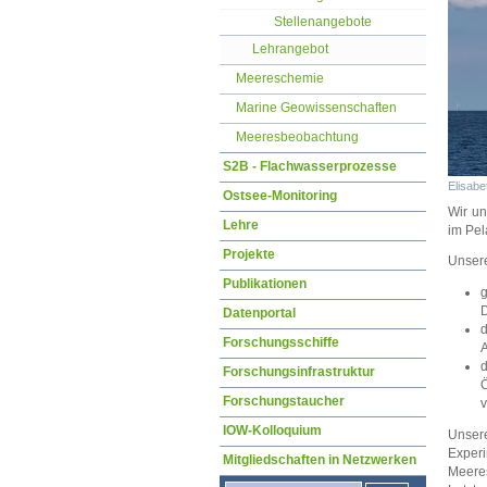
Stellenangebote
Lehrangebot
Meereschemie
Marine Geowissenschaften
Meeresbeobachtung
S2B - Flachwasserprozesse
Elisab
Ostsee-Monitoring
Wir un
Lehre
im Pel
Projekte
Unsere
Publikationen
g
D
Datenportal
d
Forschungsschiffe
A
d
Forschungsinfrastruktur
Ö
Forschungstaucher
v
IOW-Kolloquium
Unser
Exper
Mitgliedschaften in Netzwerken
Meere