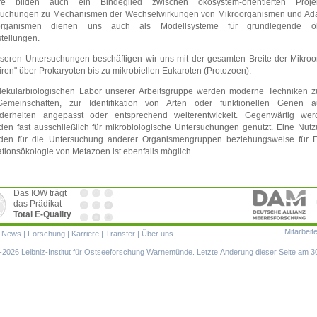
ere bilden auch ein Bindeglied zwischen ökosystem-orientierten Proj
suchungen zu Mechanismen der Wechselwirkungen von Mikroorganismen und Ada
organismen dienen uns auch als Modellsysteme für grundlegende ök
tellungen.
seren Untersuchungen beschäftigen wir uns mit der gesamten Breite der Mikro
iren" über Prokaryoten bis zu mikrobiellen Eukaroten (Protozoen).
lekularbiologischen Labor unserer Arbeitsgruppe werden moderne Techniken z
emeinschaften, zur Identifikation von Arten oder funktionellen Genen a
derheiten angepasst oder entsprechend weiterentwickelt. Gegenwärtig we
en fast ausschließlich für mikrobiologische Untersuchungen genutzt. Eine Nutz
den für die Untersuchung anderer Organismengruppen beziehungsweise für 
tionsökologie von Metazoen ist ebenfalls möglich.
Das IOW trägt
das Prädikat
Total E-Quality
Mitarbeit
ion
|
News
|
Forschung
|
Karriere
|
Transfer
|
Über uns
ringen
2026 Leibniz-Institut für Ostseeforschung Warnemünde. Letzte Änderung dieser Seite am 3