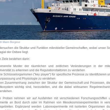
eth Mann Borgese
tersuchen die Struktur und Funktion mikrobieller Gemeinschaften, wobei unser S
agial der Ostsee liegt.
 Ziele bestehen darin:
enerelle Muster der räumlichen und zeitlichen Veränderungen in der mikr
iversität zu erkennen und die Regulationsfaktoren zu verstehen
ie Schlüsselorganismen ("key player") für spezifische Prozesse zu identifizieren 
npasssung und Physiologie zu verstehen
en Zusammenhang zwischen der Struktur der Gemeinschaft und Prozessen, die
kosystem wichtig sind, herzustellen, und die dabei wirksamen Regelmechan
erstehen.
e Proben nehmen wir auf Ausfahrten mit verschiedenen Forschungsschiffen 
imente an Bord durch oder im Rahmen von Mesokosmosexperimenten in vers
sgebieten. Ergänzend werden Laborexperimente mit isolierten Organismen dur