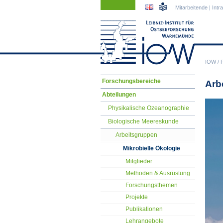
Navigation
Navigation
Mitarbeitende
|
Intr
überspringen
überspringen
IOW
/
Navigation
Forschungsbereiche
Arb
überspringen
Abteilungen
Physikalische Ozeanographie
Biologische Meereskunde
Arbeitsgruppen
Mikrobielle Ökologie
Mitglieder
Methoden & Ausrüstung
Forschungsthemen
Projekte
Publikationen
Lehrangebote