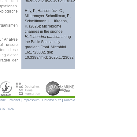
https://doi.org/10.1016/j.hal.2026.103186
ekten und
ptationen.
Hoy, P., Hassenrück, C.,
ologische
Mittermayer-Schmittman, F.,
Schmittmann, L., Jürgens,
organismen
K. (2026): Microbiome
changes in the sponge
Halichondria panicea
along
ur Analyse
the Baltic Sea salinity
uf unsere
gradient. Front. Microbiol.
rden diese
16:1723082. doi:
ung dieser
10.3389/fmicb.2025.1723082
Fragen der
Navigation
ende
|
Intranet
|
Impressum
|
Datenschutz
|
Kontakt
überspringen
0.07.2026.