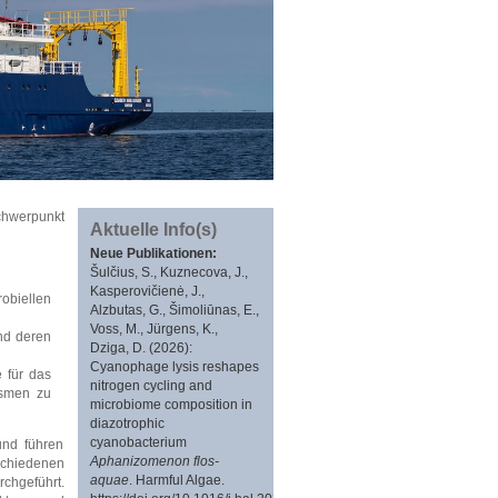
chwerpunkt
Aktuelle Info(s)
Neue Publikationen:
Šulčius, S., Kuznecova, J.,
Kasperovičienė, J.,
obiellen
Alzbutas, G., Šimoliūnas, E.,
Voss, M., Jürgens, K.,
und deren
Dziga, D. (2026):
Cyanophage lysis reshapes
 für das
nitrogen cycling and
ismen zu
microbiome composition in
diazotrophic
cyanobacterium
und führen
Aphanizomenon flos-
chiedenen
aquae
. Harmful Algae.
chgeführt.