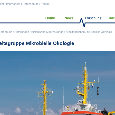
anet
|
Impressum
|
Datenschutz
|
Kontakt
Forschung
/
Abteilungen
/
Biologische Meereskunde
/
Arbeitsgruppen
/
Mikrobielle Ökologie
eitsgruppe Mikrobielle Ökologie