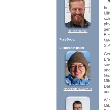
In
Mik
sc
phy
geh
Dr. Jan Henkel
Beg
Post-Docs:
Ma
Sul
Doktorand*innen:
Ge
Bra
sow
und
Gre
Mik
Dab
Nadezhda Iakovchuk
und
Wir
Mik