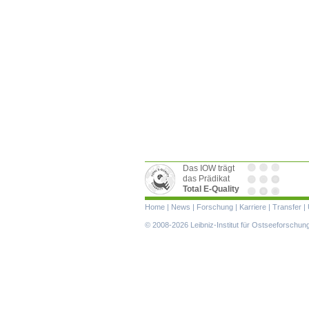
Das IOW trägt
das Prädikat
Total E-Quality
Navigation
Home
|
News
|
Forschung
|
Karriere
|
Transfer
|
überspringen
© 2008-2026 Leibniz-Institut für Ostseeforschu