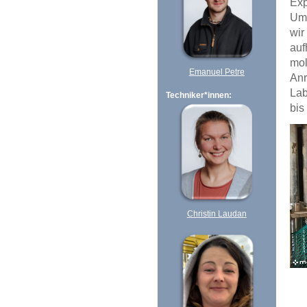
Exp
Umw
wir
auf
mo
Emanuel Petre
Anr
Lab
Techniker*innen:
bis
Christin Laudan