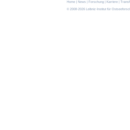
Navigation
Home
|
News
|
Forschung
|
Karriere
|
Transf
überspringen
© 2008-2026 Leibniz-Institut für Ostseefor