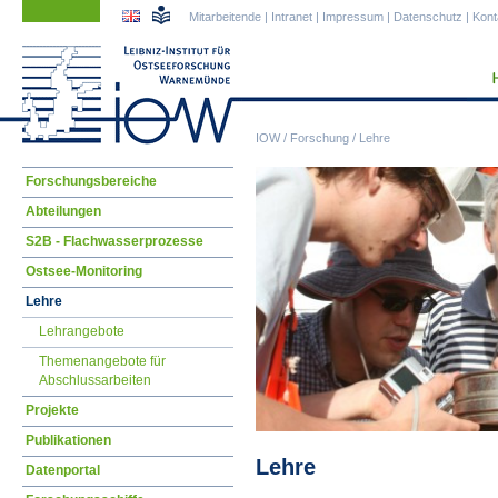
Navigation
Navigation
Mitarbeitende
|
Intranet
|
Impressum
|
Datenschutz
|
Kont
überspringen
überspringen
IOW
/
Forschung
/
Lehre
Navigation
Forschungsbereiche
überspringen
Abteilungen
S2B - Flachwasserprozesse
Ostsee-Monitoring
Lehre
Lehrangebote
Themenangebote für
Abschlussarbeiten
Projekte
Publikationen
Lehre
Datenportal