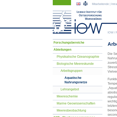
Navigation
Navigation
Mitarbeitende
|
Intr
überspringen
überspringen
IOW
/
Navigation
Forschungsbereiche
Arb
überspringen
Abteilungen
Die Se
Physikalische Ozeanographie
Nahrun
zuverl
Biologische Meereskunde
Stress
Arbeitsgruppen
Vielve
Aquatische
Funkti
Nahrungsnetze
Temper
„Aquat
Lehrangebot
abioti
Meereschemie
reguli
wichti
Marine Geowissenschaften
letzte
besond
Meeresbeobachtung
second