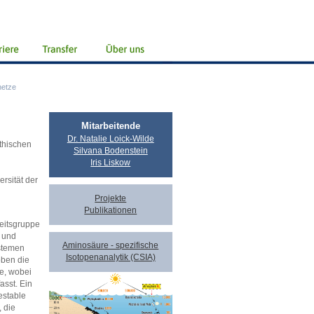
netze
Mitarbeitende
Dr. Natalie Loick-Wilde
thischen
Silvana Bodenstein
Iris Liskow
ersität der
Projekte
Publikationen
eitsgruppe
n und
Aminosäure - spezifische
ystemen
Isotopenanalytik (CSIA)
oben die
e, wobei
asst. Ein
estable
 die