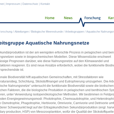
anet
|
Impressum
|
Datenschutz
|
Kontakt
Forschung
/
Abteilungen
/
Biologische Meereskunde
/
Arbeitsgruppen
/
Aquatische Nahrungs
eitsgruppe Aquatische Nahrungsnetze
kundärproduktion ist der am wenigsten erforschte Prozess in pelagischen und ben
gsnetzen sowie in biogeochemischen Modellen. Diese Wissenslücke erschwert
ässige Prognosen darüber, wie diese Nahrungsnetze auf den Klimawandel und
faktoren reagieren. Es sind neue Ansätze erforderlich, wobei die funktionelle Biodiv
rsprechendste ist.
onale Biodiversität hilft aquatischen Gemeinschaften, mit Stressfaktoren wie
aturanstieg, Schichtung, Stickstoffmangel und Eutrophierung umzugehen. Die Arb
ische Nahrungsnetze“ untersucht die funktionale Biodiversität sowie die biotische
schen Faktoren, die die biologische Produktion in pelagischen und benthischen S
eren, unter Verwendung isotopenökologischer Methoden. Wir bestimmen in Feldpr
gsten Energiegewinnungsmodi: Phototrophie, Chemoautotrophie, und Heterotrophi
re Osmotrophie, Phagotrophie, Herbivorie, Omnivorie, Carnivorie und Detrivorie umf
erer Schwerpunkt liegt auf der Ertragskundlichen Sekundärproduktion (engl. harv
ary production, HSP) von Mesozooplankton, wofür die Qualität der Stickstoffquelle,