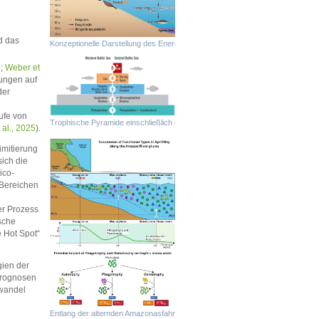
d das
Konzeptionelle Darstellung des Energietransfers in benthische und pelagisch
9
;
Weber et
kungen auf
der
ufe von
Trophische Pyramide einschließlich der trophischen Positionen (TPs) von Sc
 al., 2025
).
imitierung
ich die
ico-
 Bereichen
der Prozess
sche
e Hot Spot“
gien der
Prognosen
awandel
Entlang der alternden Amazonasfahne verschieben sich die Mikroalgen-Geme