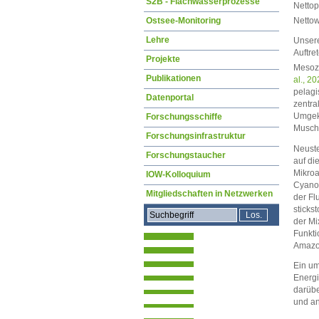
S2B - Flachwasserprozesse
Nettop
Nettow
Ostsee-Monitoring
Lehre
Unsere
Auftre
Projekte
Mesozo
Publikationen
al., 2
pelagi
Datenportal
zentra
Umgeke
Forschungsschiffe
Musche
Forschungsinfrastruktur
Neuste
Forschungstaucher
auf di
Mikroa
IOW-Kolloquium
Cyanob
Mitgliedschaften in Netzwerken
der Fl
sticks
der Mi
Funkti
Amazo
Ein um
Energi
darübe
und a