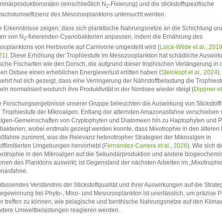
rimärproduktionsraten (einschließlich N
-Fixierung) und die stickstoffspezifische
2
achstumseffizienz des Mesozooplanktons untersucht werden.
 Erkenntnisse zeigen, dass sich planktische Nahrungsnetze an die Schichtung un
ten von N
-fixierenden Cyanobakterien anpassen, indem die Ernährung des
2
oplanktons von Herbivorie auf Carnivorie umgestellt wird (
Loick-Wilde et al., 201
021
). Diese Erhöhung der Trophiestufe im Mesozooplankton hat schädliche Auswir
sche Fischarten wie den Dorsch, die aufgrund dieser trophischen Verlängerung in 
len Ostsee einen erheblichen Energieverlust erlitten haben (
Steinkopf et al., 2024
).
hrt hat sich gezeigt, dass eine Verringerung der Nährstoffbelastung die Trophiest
ln normalisiert wodurch ihre Produktivität in der Nordsee wieder steigt (
Dippner et
 Forschungsergebnisse unserer Gruppe beleuchten die Auswirkung von Stickstoffl
e Trophiestufe der Mikroalgen. Entlang der alternden Amazonasfahne verschieben s
lgen-Gemeinschaften von Cryptophyten und Diatomeen hin zu Haptophyten und P
akterien, wobei erstmals gezeigt werden konnte, dass Mixotrophie in den älteren
ußfahne zunimmt, was die Relevanz heterotropher Strategien der Mikroalgen in
tofflimitierten Umgebungen hervorhebt (
Fernández-Carrera et al., 2026
). Wie sich 
xotrophie in den Mikroalgen auf die Sekundärproduktion und andere biogeochemi
onen des Planktons auswirkt, ist Gegenstand der nächsten Arbeiten im „Mixotrophi
nasfahne.
fassendes Verständnis der Stickstoffqualität und ihrer Auswirkungen auf die Strate
egewinnung bei Phyto-, Mixo- und Mesozooplankton ist unerlässlich, um präzise 
r treffen zu können, wie pelagische und benthische Nahrungsnetze auf den Klim
ndere Umweltbelastungen reagieren werden.