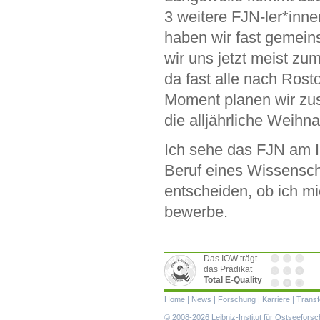
3 weitere FJN-ler*inn
haben wir fast gemein
wir uns jetzt meist zu
da fast alle nach Ros
Moment planen wir zu
die alljährliche Weihna
Ich sehe das FJN am I
Beruf eines Wissensch
entscheiden, ob ich mi
bewerbe.
Das IOW trägt
das Prädikat
Total E-Quality
Navigation
Home
|
News
|
Forschung
|
Karriere
|
Transf
überspringen
© 2008-2026 Leibniz-Institut für Ostseefor