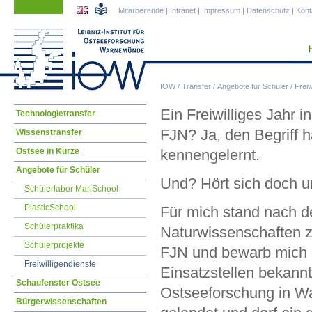
Navigation
Navigation
Mitarbeitende
|
Intranet
|
Impressum
|
Datenschutz
|
Kont
überspringen
überspringen
IOW
/
Transfer
/
Angebote für Schüler
/
Freiw
Navigation
Ein Freiwilliges Jahr 
Technologietransfer
überspringen
FJN? Ja, den Begriff 
Wissenstransfer
Ostsee in Kürze
kennengelernt.
Angebote für Schüler
Und? Hört sich doch un
Schülerlabor MariSchool
PlasticSchool
Für mich stand nach d
Schülerpraktika
Naturwissenschaften 
Schülerprojekte
FJN und bewarb mich a
Freiwilligendienste
Einsatzstellen bekannt
Schaufenster Ostsee
Ostseeforschung in Wa
Bürgerwissenschaften