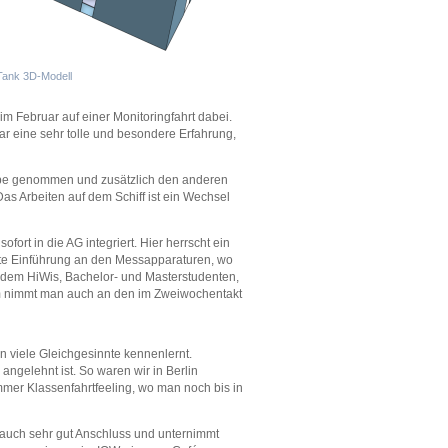
Tank 3D-Modell
 im Februar auf einer Monitoringfahrt dabei.
r eine sehr tolle und besondere Erfahrung,
uppe genommen und zusätzlich den anderen
as Arbeiten auf dem Schiff ist ein Wechsel
rt in die AG integriert. Hier herrscht ein
gute Einführung an den Messapparaturen, wo
zudem HiWis, Bachelor- und Masterstudenten,
m nimmt man auch an den im Zweiwochentakt
 viele Gleichgesinnte kennenlernt.
ngelehnt ist. So waren wir in Berlin
er Klassenfahrtfeeling, wo man noch bis in
 auch sehr gut Anschluss und unternimmt