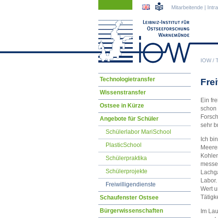
Navigation
Navigation
Mitarbeitende
|
Intr
überspringen
überspringen
IOW
/
Navigation
Technologietransfer
Fre
überspringen
Wissenstransfer
Ein fr
Ostsee in Kürze
schon 
Forsch
Angebote für Schüler
sehr br
Schülerlabor MariSchool
Ich bi
PlasticSchool
Meeres
Kohlen
Schülerpraktika
messe 
Schülerprojekte
Lachga
Labor.
Freiwilligendienste
Wert u
Tätigk
Schaufenster Ostsee
Bürgerwissenschaften
Im Lau