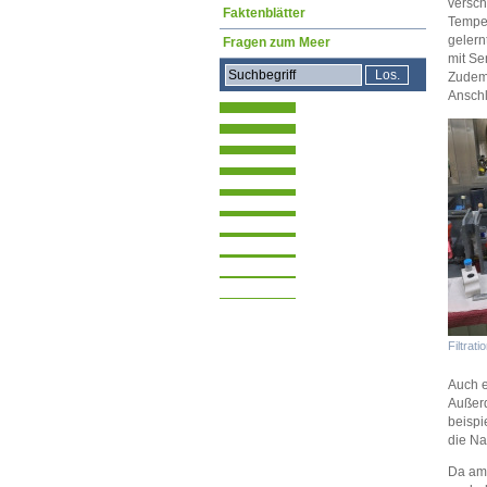
versch
Faktenblätter
Temper
geler
Fragen zum Meer
mit Se
Zudem 
Anschl
Filtrati
Auch e
Außerd
beispi
die Na
Da am 