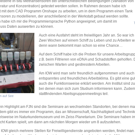
iedene in-situ Methansensoren bei unterschiedlichen Bedingungen (Variation von
atur und Konzentration) getestet werden sollen. In Rahmen dessen habe ich
nt mit dem CAD Programm Onshape zu arbeiten, um in dem Programm einen Tank
nsoren zu modellieren, der anschließend in der Werkstatt gebaut werden sollte.
habe ich mir die Programmiersprache Python angeeignet, um damit im
uss Daten auswerten zu können.
Auch eine Ausfahrt steht im freiwilligen Jahr an. So war ich
Zwei Wochen auf einem Schiff zu Leben und zu Arbeiten wa
denn wann bekommt man schon so eine Chance…
Auf dem Schiff habe ich die Proben für unsere Arbeitsgr
z.B. beim Filtrieren von eDNA und Schadstoffen geholfen. D
zwischen Warten und gestresstem Arbeiten.
Am IOW wird man sehr freundlich aufgenommen und auch sofo
entspanntes und freundliches Arbeitsklima. Es gibt eine 
auch die Funktionsweise erklärt werden. Am Institut sind 
bei denen man sich zum Studium informieren kann. Zude
stattfindenden Abeitsgruppenmeetings teil.
on auf See
in Highlight am FJN sind die Seminare an wechselnden Standorten, bei denen man
em gibt es immer ein Programm, das an Wissenschaft, Nachhaltigkeit und Technik a
elsweise im Naturkundemuseum und im Zeiss Planetarium. Die Seminare haben imm
cht Karten spielt, um dann am nächsten Morgen wieder um 8 aufzustehen.
IOW gleich mehrere Stellen für Freiwilligendienste angeboten werden, findet man