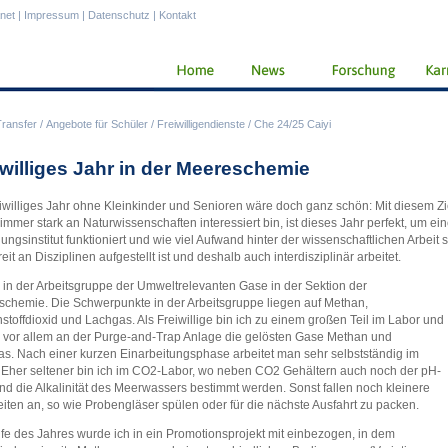
anet
|
Impressum
|
Datenschutz
|
Kontakt
Transfer
/
Angebote für Schüler
/
Freiwilligendienste
/
Che 24/25 Caiyi
iwilliges Jahr in der Meereschemie
eiwilliges Jahr ohne Kleinkinder und Senioren wäre doch ganz schön: Mit diesem Zi
immer stark an Naturwissenschaften interessiert bin, ist dieses Jahr perfekt, um e
ungsinstitut funktioniert und wie viel Aufwand hinter der wissenschaftlichen Arbeit s
eit an Disziplinen aufgestellt ist und deshalb auch interdisziplinär arbeitet.
n in der Arbeitsgruppe der Umweltrelevanten Gase in der Sektion der
chemie. Die Schwerpunkte in der Arbeitsgruppe liegen auf Methan,
stoffdioxid und Lachgas. Als Freiwillige bin ich zu einem großen Teil im Labor und
vor allem an der Purge-and-Trap Anlage die gelösten Gase Methan und
s. Nach einer kurzen Einarbeitungsphase arbeitet man sehr selbstständig im
 Eher seltener bin ich im CO2-Labor, wo neben CO2 Gehältern auch noch der pH-
nd die Alkalinität des Meerwassers bestimmt werden. Sonst fallen noch kleinere
eiten an, so wie Probengläser spülen oder für die nächste Ausfahrt zu packen.
fe des Jahres wurde ich in ein Promotionsprojekt mit einbezogen, in dem