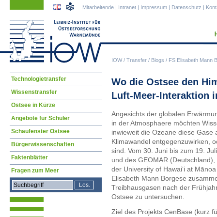
Navigation
Navigation
Mitarbeitende
|
Intranet
|
Impressum
|
Datenschutz
|
Kont
überspringen
überspringen
IOW
/
Transfer
/
Blogs
/
FS Elisabeth Mann 
Navigation
Technologietransfer
Wo die Ostsee den Him
überspringen
Wissenstransfer
Luft-Meer-Interaktion 
Ostsee in Kürze
Angesichts der globalen Erwärmu
Angebote für Schüler
in der Atmosphaere möchten Wisse
Schaufenster Ostsee
inwieweit die Ozeane diese Gase
Klimawandel entgegenzuwirken, ode
Bürgerwissenschaften
sind. Vom 30. Juni bis zum 19. Ju
Faktenblätter
und des GEOMAR (Deutschland), d
der University of Hawaiʻi at Māno
Fragen zum Meer
Elisabeth Mann Borgese zusamme
Treibhausgasen nach der Frühjahr
Ostsee zu untersuchen.
Ziel des Projekts CenBase (kurz f