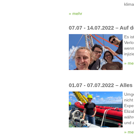
klima
» mehr
07.07 - 14.07.2022 – Auf 
Es i
Verlo
wenn
inji
» me
01.07 - 07.07.2022 – Alle
Umge
nicht
Expe
Eliz
währ
und 
» me