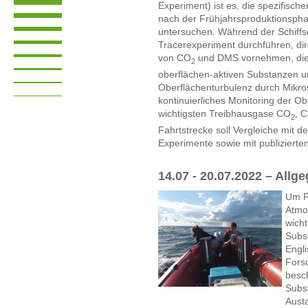
Experiment) ist es, die spezifisc
nach der Frühjahrsproduktionspha
untersuchen. Während der Schiffs
Tracerexperiment durchführen, d
von CO
und DMS vornehmen, die H
2
oberflächen-aktiven Substanzen u
Oberflächenturbulenz durch Mikr
kontinuierliches Monitoring der O
wichtigsten Treibhausgase CO
, 
2
Fahrtstrecke soll Vergleiche mit
Experimente sowie mit publizierte
14.07 - 20.07.2022 – Allg
Um P
Atmo
wicht
Subs
Engli
Fors
besch
Subs
Aust