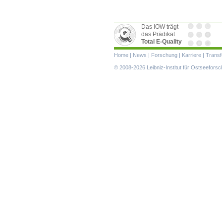
Das IOW trägt
das Prädikat
Total E-Quality
Navigation
Home
|
News
|
Forschung
|
Karriere
|
Transf
überspringen
© 2008-2026 Leibniz-Institut für Ostseefor