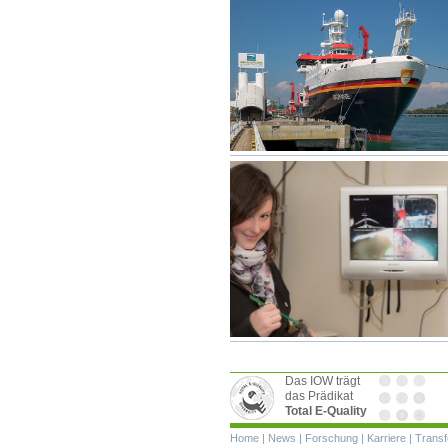
Das IOW trägt
das Prädikat
Total E-Quality
Navigation
Home
|
News
|
Forschung
|
Karriere
|
Transf
überspringen