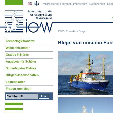
Navigation
Navigation
Mitarbeitende
|
Intranet
|
Impressum
|
Datenschutz
|
Kont
überspringen
überspringen
IOW
/
Transfer
/
Blogs
Navigation
Technologietransfer
Blogs von unseren For
überspringen
Wissenstransfer
Ostsee in Kürze
Angebote für Schüler
Schaufenster Ostsee
Bürgerwissenschaften
Faktenblätter
Fragen zum Meer