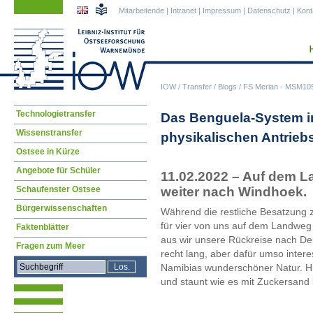
Navigation
Navigation
Mitarbeitende
|
Intranet
|
Impressum
|
Datenschutz
|
Kont
überspringen
überspringen
IOW
/
Transfer
/
Blogs
/
FS Merian - MSM105 
Navigation
Technologietransfer
Das Benguela-System im
überspringen
Wissenstransfer
physikalischen Antriebs
Ostsee in Kürze
Angebote für Schüler
11.02.2022 – Auf dem L
weiter nach Windhoek.
Schaufenster Ostsee
Bürgerwissenschaften
Während die restliche Besatzung z
für vier von uns auf dem Landweg
Faktenblätter
aus wir unsere Rückreise nach Deut
Fragen zum Meer
recht lang, aber dafür umso inte
Namibias wunderschöner Natur. Hie
und staunt wie es mit Zuckersand