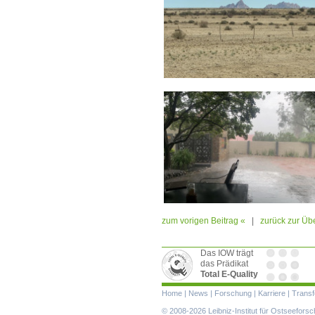
zum vorigen Beitrag «
|
zurück zur Übe
Das IOW trägt
das Prädikat
Total E-Quality
Navigation
Home
|
News
|
Forschung
|
Karriere
|
Transf
überspringen
© 2008-2026 Leibniz-Institut für Ostseefor