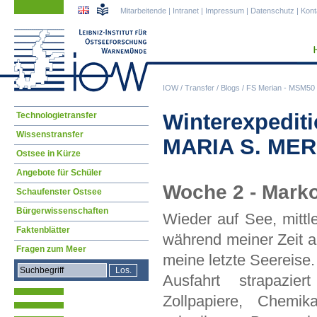
Navigation
Navigation
Mitarbeitende
|
Intranet
|
Impressum
|
Datenschutz
|
Kont
überspringen
überspringen
IOW
/
Transfer
/
Blogs
/
FS Merian - MSM50 
Navigation
Winterexpedit
Technologietransfer
überspringen
Wissenstransfer
MARIA S. MERI
Ostsee in Kürze
Angebote für Schüler
Woche 2 - Marko
Schaufenster Ostsee
Bürgerwissenschaften
Wieder auf See, mittl
Faktenblätter
während meiner Zeit
Fragen zum Meer
meine letzte Seereise.
Ausfahrt strapazie
Zollpapiere, Chemik