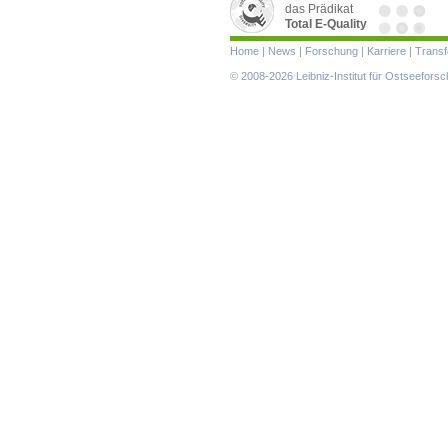
das Prädikat
Total E-Quality
Navigation
Home
|
News
|
Forschung
|
Karriere
|
Transf
überspringen
© 2008-2026 Leibniz-Institut für Ostseefor