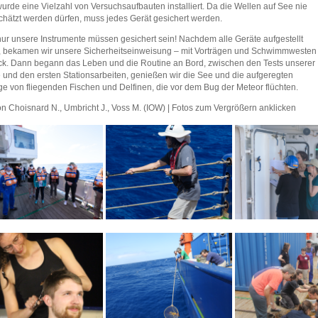
urde eine Vielzahl von Versuchsaufbauten installiert. Da die Wellen auf See nie
chätzt werden dürfen, muss jedes Gerät gesichert werden.
nur unsere Instrumente müssen gesichert sein! Nachdem alle Geräte aufgestellt
 bekamen wir unsere Sicherheitseinweisung – mit Vorträgen und Schwimmwesten
k. Dann begann das Leben und die Routine an Bord, zwischen den Tests unserer
 und den ersten Stationsarbeiten, genießen wir die See und die aufgeregten
e von fliegenden Fischen und Delfinen, die vor dem Bug der Meteor flüchten.
on Choisnard N., Umbricht J., Voss M. (IOW) | Fotos zum Vergrößern anklicken