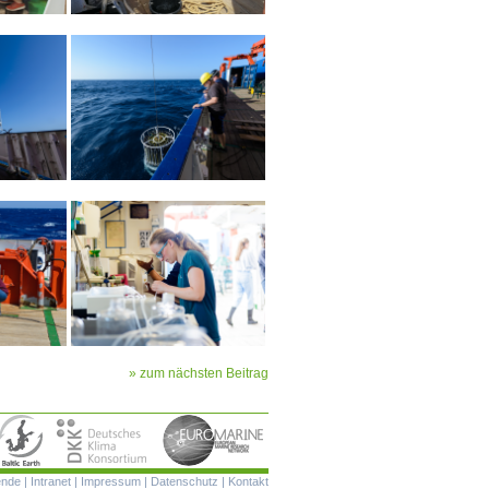
» zum nächsten Beitrag
Navigation
ende
|
Intranet
|
Impressum
|
Datenschutz
|
Kontakt