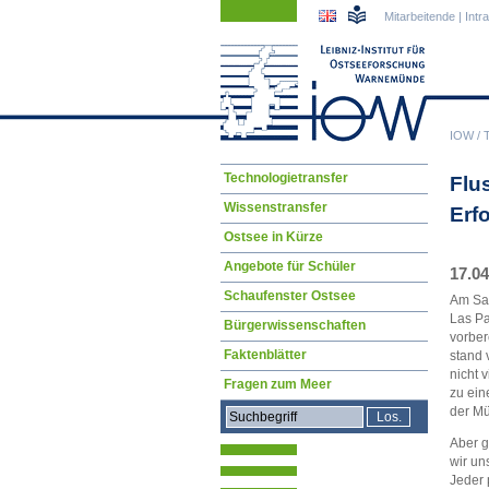
Navigation
Navigation
Mitarbeitende
|
Intr
überspringen
überspringen
IOW
/
Navigation
Technologietransfer
Flu
überspringen
Wissenstransfer
Erf
Ostsee in Kürze
Angebote für Schüler
17.04
Schaufenster Ostsee
Am Sam
Las Pa
Bürgerwissenschaften
vorber
Faktenblätter
stand 
nicht 
Fragen zum Meer
zu ein
der Mü
Aber g
wir un
Jeder 