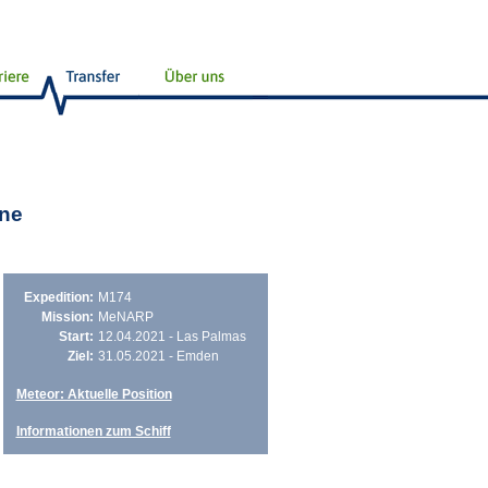
hne
Expedition:
M174
Mission:
MeNARP
Start:
12.04.2021 - Las Palmas
Ziel:
31.05.2021 - Emden
Meteor: Aktuelle Position
Informationen zum Schiff