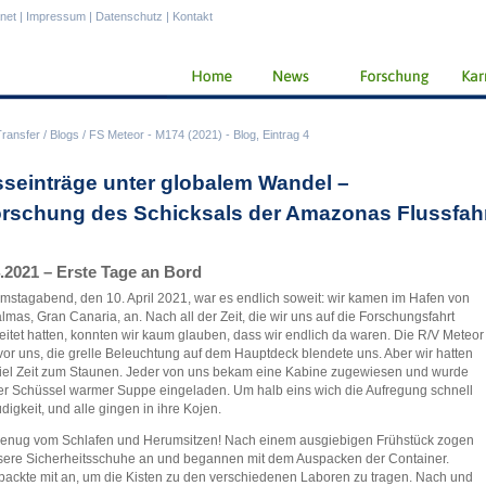
anet
|
Impressum
|
Datenschutz
|
Kontakt
Transfer
/
Blogs
/
FS Meteor - M174 (2021) - Blog, Eintrag 4
sseinträge unter globalem Wandel –
orschung des Schicksals der Amazonas Flussfa
.2021 – Erste Tage an Bord
stagabend, den 10. April 2021, war es endlich soweit: wir kamen im Hafen von
lmas, Gran Canaria, an. Nach all der Zeit, die wir uns auf die Forschungsfahrt
eitet hatten, konnten wir kaum glauben, dass wir endlich da waren. Die R/V Meteor
vor uns, die grelle Beleuchtung auf dem Hauptdeck blendete uns. Aber wir hatten
viel Zeit zum Staunen. Jeder von uns bekam eine Kabine zugewiesen und wurde
er Schüssel warmer Suppe eingeladen. Um halb eins wich die Aufregung schnell
digkeit, und alle gingen in ihre Kojen.
enug vom Schlafen und Herumsitzen! Nach einem ausgiebigen Frühstück zogen
sere Sicherheitsschuhe an und begannen mit dem Auspacken der Container.
packte mit an, um die Kisten zu den verschiedenen Laboren zu tragen. Nach und