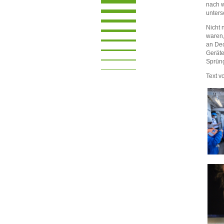
nach w
unters
Nicht 
waren,
an Dec
Geräte
Sprüng
Text v